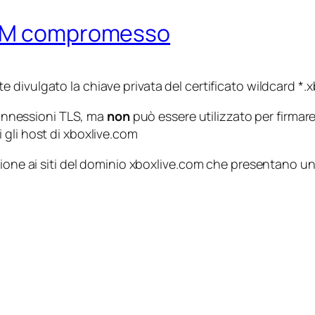
COM compromesso
e divulgato la chiave privata del certificato wildcard *.
 connessioni TLS, ma
non
può essere utilizzato per firmare 
tti gli host di xboxlive.com
zione ai siti del dominio xboxlive.com che presentano u