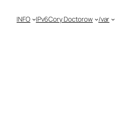
INFO
IPv6
Cory Doctorow
/var