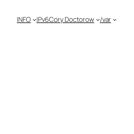
INFO
IPv6
Cory Doctorow
/var