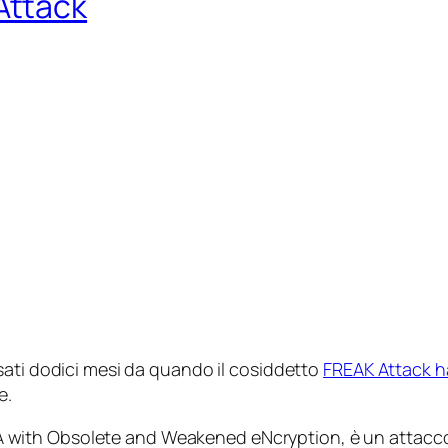
Attack
ati dodici mesi da quando il cosiddetto
FREAK Attack
ha
e.
A with Obsolete and Weakened eNcryption
, è un attacc