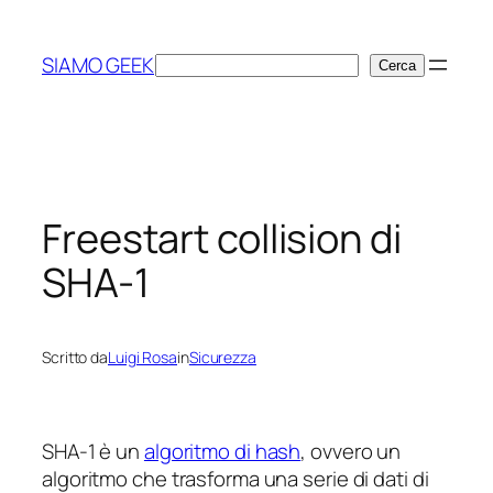
Vai
al
SIAMO GEEK
Cerca
Cerca
contenuto
Freestart collision di
SHA-1
Scritto da
Luigi Rosa
in
Sicurezza
SHA-1 è un
algoritmo di hash
, ovvero un
algoritmo che trasforma una serie di dati di