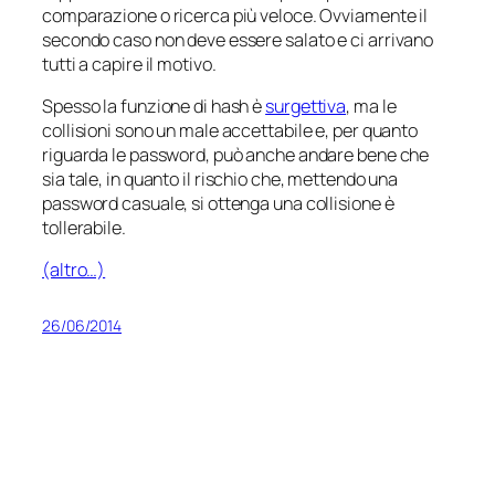
comparazione o ricerca più veloce. Ovviamente il
secondo caso non deve essere
salato
e ci arrivano
tutti a capire il motivo.
Spesso la funzione di hash è
surgettiva
, ma le
collisioni sono un male accettabile e, per quanto
riguarda le password, può anche andare bene che
sia tale, in quanto il rischio che, mettendo una
password casuale, si ottenga una collisione è
tollerabile.
(altro…)
26/06/2014