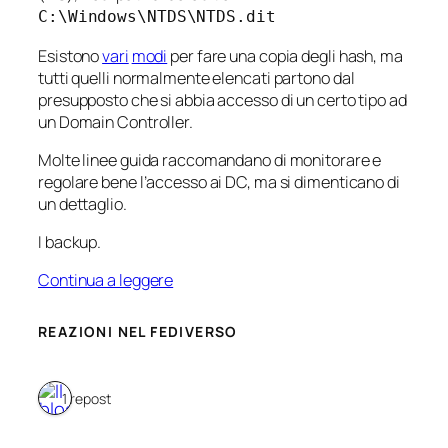
C:\Windows\NTDS\NTDS.dit
Esistono
vari
modi
per fare una copia degli hash, ma
tutti quelli normalmente elencati partono dal
presupposto che si abbia accesso di un certo tipo ad
un Domain Controller.
Molte linee guida raccomandano di monitorare e
regolare bene l’accesso ai DC, ma si dimenticano di
un dettaglio.
I backup.
Continua a leggere
REAZIONI NEL FEDIVERSO
1 repost