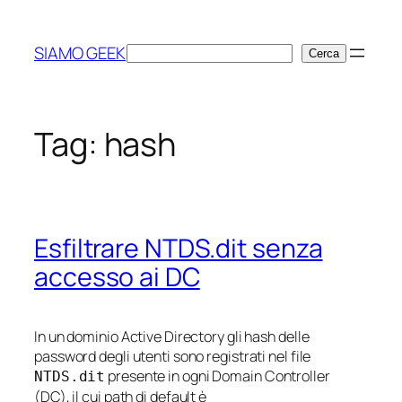
Vai
al
SIAMO GEEK
Cerca
Cerca
contenuto
Tag:
hash
Esfiltrare NTDS.dit senza
accesso ai DC
In un dominio Active Directory gli hash delle
password degli utenti sono registrati nel file
presente in ogni Domain Controller
NTDS.dit
(DC), il cui path di default è