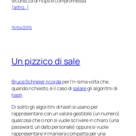
sicurezza di https è compromessa.
(altro…)
15/04/2015
Un pizzico di sale
Bruce Schneier ricorda
per l’n-sima volta che,
quando richiesto, è il caso di
salare
gli algoritmi di
hash
.
Di solito gli algoritmi di hash si usano per
rappresentare con un valore gestibile (un numero)
qualcosa che o non si vuole scrivere in chiaro (una
password, un dato personale) oppure si vuole
rappresentare in maniera compatta per una