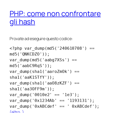
PHP: come non confrontare
gli hash
Provate ad eseguire questo codice:
<?php var_dump(md5('240610708') ==
md5('QNKCDZO'));
var_dump(md5('aabg7XSs') ==
md5('aabC9RqS'));
var_dump(sha1('aaroZmOk') ==
sha1('aaK1STfY'));
var_dump(sha1('aaO8zKZF') ==
sha1('aa3OFF9m'));
var_dump('0010e2' == '1e3');
var_dump('0x1234Ab' == '1193131');
var_dump('0xABCdef' == ' 0xABCdef');
(altro…)