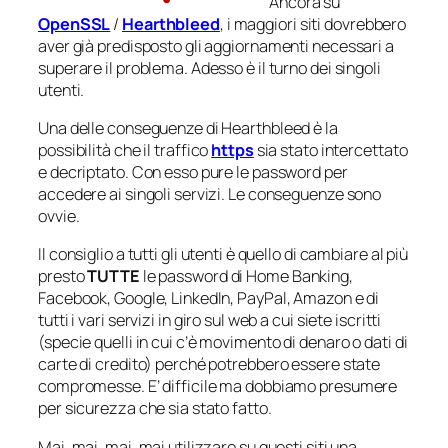
Ancora su
OpenSSL
/
Hearthbleed
, i maggiori siti dovrebbero
aver già predisposto gli aggiornamenti necessari a
superare il problema. Adesso è il turno dei singoli
utenti.
Una delle conseguenze di Hearthbleed è la
possibilità che il traffico
https
sia stato intercettato
e decriptato. Con esso pure le password per
accedere ai singoli servizi. Le conseguenze sono
ovvie.
Il consiglio a tutti gli utenti è quello di cambiare al più
presto
TUTTE
le password di Home Banking,
Facebook, Google, LinkedIn, PayPal, Amazon e di
tutti i vari servizi in giro sul web a cui siete iscritti
(specie quelli in cui c’è movimento di denaro o dati di
carte di credito) perché potrebbero essere state
compromesse. E’ difficile ma dobbiamo presumere
per sicurezza che sia stato fatto.
Mai, mai, mai, mai utilizzare su questi siti una