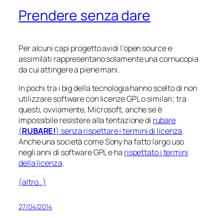
Prendere senza dare
Per alcuni capi progetto avidi l’
open source
e
assimilati rappresentano solamente una cornucopia
da cui attingere a piene mani.
In pochi tra i big della tecnologia hanno scelto di non
utilizzare software con licenze GPL o similari; tra
questi, ovviamente, Microsoft, anche se è
impossibile resistere alla tentazione di
rubare
(
RUBARE!
) senza rispettare i termini di licenza
.
Anche una società come Sony ha fatto largo uso
negli anni di software GPL e ha
rispettato i termini
della licenza
.
(altro…)
27/04/2014