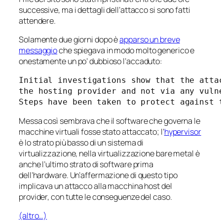
successive, ma i dettagli dell’attacco si sono fatti
attendere.
Solamente due giorni dopo è
apparso un breve
messaggio
che spiegava in modo molto generico e
onestamente un po’ dubbioso l’accaduto:
Initial investigations show that the atta
the hosting provider and not via any vuln
Steps have been taken to protect against 
Messa così sembrava che il software che governa le
macchine virtuali fosse stato attaccato; l’
hypervisor
è lo strato più basso di un sistema di
virtualizzazione, nella virtualizzazione
bare metal
è
anche l’ultimo strato di software prima
dell’hardware. Un’affermazione di questo tipo
implicava un attacco alla macchina host del
provider, con tutte le conseguenze del caso.
(altro…)