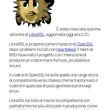
È stata rilasciata la prima
versione di
LibreSSL
, aggiornata oggi alla 2.0.1.
LibreSSL si propone come rimpiazzo di
OpenSSL
dopo i problemi iniziati con
heartbleed
. Il team di
BSD ha avviato il progetto con l’intenzione di
produrre un codice meno fumoso, più stabile e
sicuro.
Il codice di OpenSSL ha sulle spalle una lunga storia
di compatibilità verso il basso che ha trasformato il
codice in qualcosa di poco gestibile e prono agli
errori.
LibreSSL ha tolto di mezzo la compatibilità con
piattaforme non più utilizzate in produzione, come