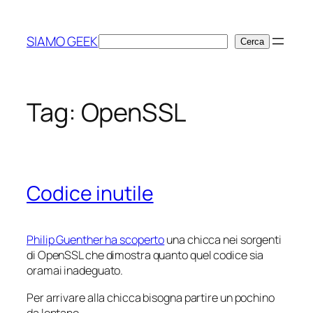
Vai
al
SIAMO GEEK
Cerca
Cerca
contenuto
Tag:
OpenSSL
Codice inutile
Philip Guenther ha scoperto
una chicca nei sorgenti
di OpenSSL che dimostra quanto quel codice sia
oramai inadeguato.
Per arrivare alla chicca bisogna partire un pochino
da lontano.