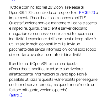
Tutto è cominciato nel 2012 con la release di
OpenSSL 1.0.1 che introduce il supporto di
RFC6520
e
implementa l’heartbeat sulle connessioni TLS.
Questa funzione serve a mantenere il canale aperto
e impedire, quindi, che client e server debbano
rinegoziare la connessione in caso di temporanea
inattività. L’espediente dell’heartbeat o keep-alive è
utilizzato in molti contesti in cui si invia un
pacchetto dati senza informazioni con il solo scopo
di resettare eventuali contatori di inattività.
Il problema di OpenSSL è che una riposta
al’heartbeat modificata ad arte può rivelare
all’attaccante informazioni di vario tipo. Non è
possibile utilizzare questa vulnerabilità per eseguire
codice sul server remoto, ma questo non è certo un
fattore mitigante, vediamo perché.
(altro…)