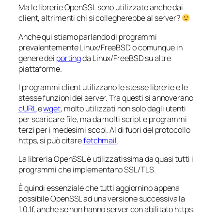
Ma le librerie OpenSSL sono utilizzate anche dai
client, altrimenti chi si collegherebbe al server?
Anche qui stiamo parlando di programmi
prevalentemente Linux/FreeBSD o comunque in
genere dei
porting
da Linux/FreeBSD su altre
piattaforme.
I programmi client utilizzano le stesse librerie e le
stesse funzioni dei server. Tra questi si annoverano
cURL
e
wget
, molto utilizzati non solo dagli utenti
per scaricare file, ma da molti script e programmi
terzi per i medesimi scopi. Al di fuori del protocollo
https, si può citare
fetchmail
.
La libreria OpenSSL è utilizzatissima da quasi tutti i
programmi che implementano SSL/TLS.
È quindi essenziale che tutti aggiornino appena
possibile OpenSSL ad una versione successiva la
1.0.1f, anche se non hanno server con abilitato https.