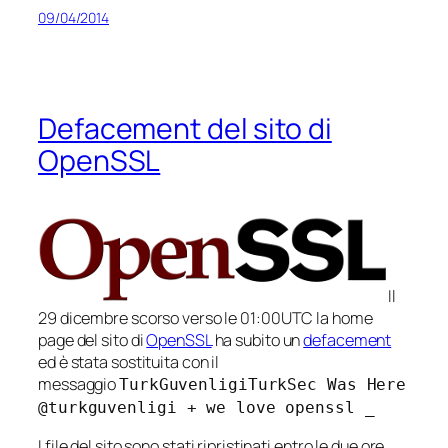
09/04/2014
Defacement del sito di
OpenSSL
Il
29 dicembre scorso verso le 01:00UTC la home
page del sito di
OpenSSL
ha subito un
defacement
ed è stata sostituita con il
messaggio
TurkGuvenligiTurkSec Was Here
@turkguvenligi + we love openssl _
I file del sito sono stati ripristinati entro le due ore