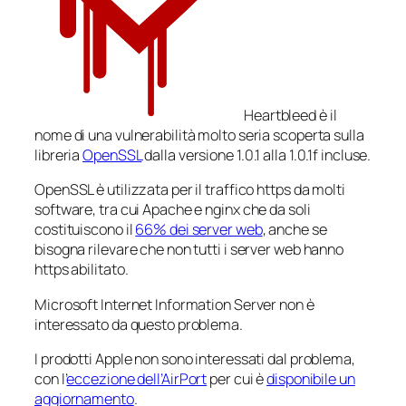
Heartbleed è il
nome di una vulnerabilità molto seria scoperta sulla
libreria
OpenSSL
dalla versione 1.0.1 alla 1.0.1f incluse.
OpenSSL è utilizzata per il traffico https da molti
software, tra cui Apache e nginx che da soli
costituiscono il
66% dei server web
, anche se
bisogna rilevare che non tutti i server web hanno
https abilitato.
Microsoft Internet Information Server non è
interessato da questo problema.
I prodotti Apple non sono interessati dal problema,
con l’
eccezione dell’AirPort
per cui è
disponibile un
aggiornamento
.