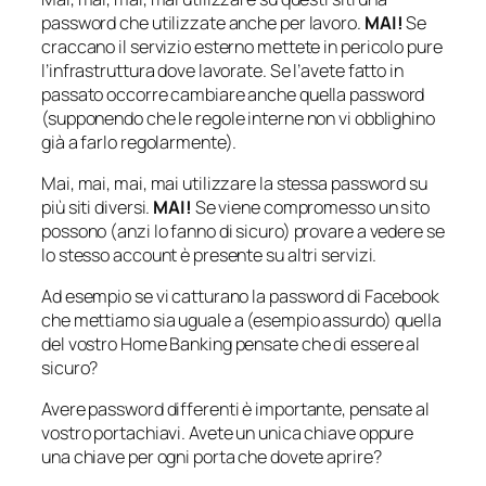
password che utilizzate anche per lavoro.
MAI!
Se
craccano il servizio esterno mettete in pericolo pure
l’infrastruttura dove lavorate. Se l’avete fatto in
passato occorre cambiare anche quella password
(supponendo che le regole interne non vi obblighino
già a farlo regolarmente).
Mai, mai, mai, mai utilizzare la stessa password su
più siti diversi.
MAI!
Se viene compromesso un sito
possono (anzi lo fanno di sicuro) provare a vedere se
lo stesso account è presente su altri servizi.
Ad esempio se vi catturano la password di Facebook
che mettiamo sia uguale a (esempio assurdo) quella
del vostro Home Banking pensate che di essere al
sicuro?
Avere password differenti è importante, pensate al
vostro portachiavi. Avete un unica chiave oppure
una chiave per ogni porta che dovete aprire?