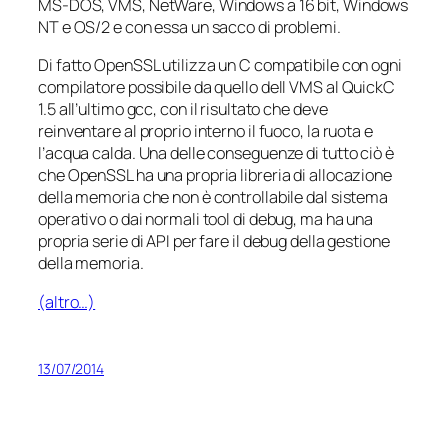
MS-DOS, VMS, NetWare, Windows a 16 bit, Windows
NT e OS/2 e con essa un sacco di problemi.
Di fatto OpenSSL utilizza un C compatibile con ogni
compilatore possibile da quello dell VMS al QuickC
1.5 all’ultimo gcc, con il risultato che deve
reinventare al proprio interno il fuoco, la ruota e
l’acqua calda. Una delle conseguenze di tutto ciò è
che OpenSSL ha una propria libreria di allocazione
della memoria che non è controllabile dal sistema
operativo o dai normali tool di debug, ma ha una
propria serie di API per fare il debug della gestione
della memoria.
(altro…)
13/07/2014