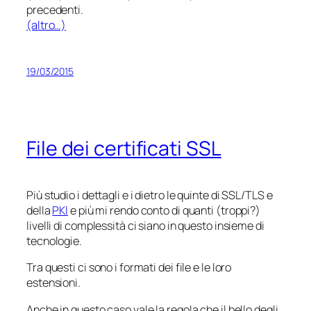
precedenti.
(altro…)
19/03/2015
File dei certificati SSL
Più studio i dettagli e i
dietro le quinte
di SSL/TLS e
della
PKI
e più mi rendo conto di quanti (troppi?)
livelli di complessità ci siano in questo insieme di
tecnologie.
Tra questi ci sono i formati dei file e le loro
estensioni.
Anche in questo caso vale la regola che il bello degli