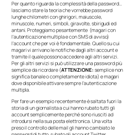
Per quanto riguarda la complessità della password…
lasciamo stare la teoria che vorrebbe password
lunghe chilometri con ghirigori, maiuscole,
minuscole, numeri, simboli, giravolte, sbirigudi ed
antani. Proteggiamo pesantemente (magari con
l’autenticazione multipla e con SMS di avviso)
l’account che per voi è fondamentale. Quello su cui
magari vi arrivano le notifiche dagli altri account e
tramite il quale possono accedere agli altri servizi.
Per gli altri servizi si può utilizzare una password più
semplice da ricordare (
ATTENZIONE:
semplice non
significa banale o completamente idiota
) e magari
dove disponibile attivare sempre l’autenticazione
multipla.
Per fare un esempio recentemente è saltata fuori la
storia di un giornalista a cui hanno rubato tutti gli
account semplicemente perché sono riusciti ad
introdursi nella sua posta elettronica. Una volta
preso il controllo delle mail gli hanno cambiato le
password di tutto, rubato gli account Twitter,