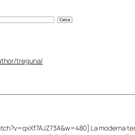
Cerca
Cerca
thor/treguna/
ch?v=qxXf7AJZ73A&w=480] La moderna tecno