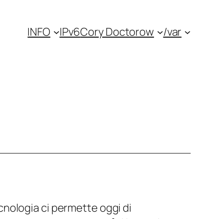
INFO
IPv6
Cory Doctorow
/var
logia ci permette oggi di