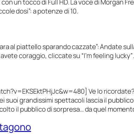
ti con un tocco di Full HD. La voce di Morga
cole dosi”: a potenze di 10.
gara al piattello sparando cazzate”: Andate sul
 avete coraggio, cliccate su “I’m feeling lucky
?v=EKSEktPHjJc&w=480] Ve lo ricordate? Era
 suoi grandissimi spettacoli lascia il pubblico
 ha colto il pubblico di sorpresa… da quel mom
ntagono