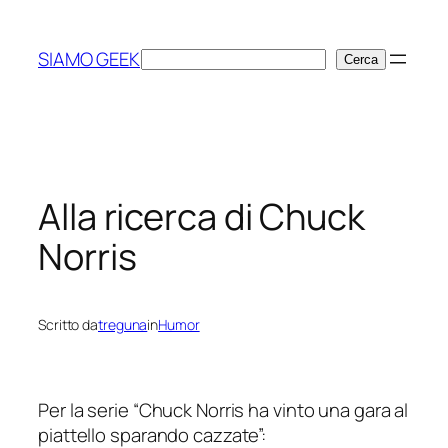
Vai
al
SIAMO GEEK
Cerca
Cerca
contenuto
Alla ricerca di Chuck
Norris
Scritto da
treguna
in
Humor
Per la serie “Chuck Norris ha vinto una gara al
piattello sparando cazzate”: