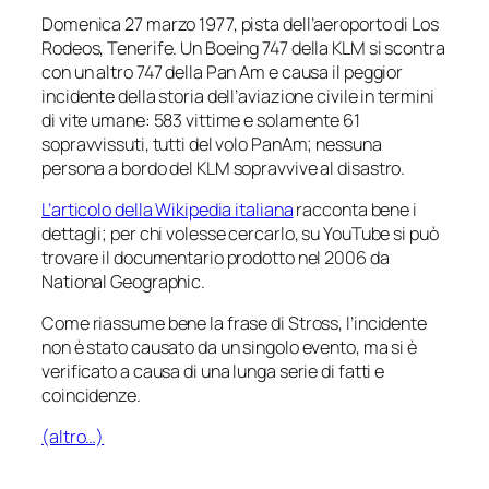
Domenica 27 marzo 1977, pista dell’aeroporto di Los
Rodeos, Tenerife. Un Boeing 747 della KLM si scontra
con un altro 747 della Pan Am e causa il peggior
incidente della storia dell’aviazione civile in termini
di vite umane: 583 vittime e solamente 61
sopravvissuti, tutti del volo PanAm; nessuna
persona a bordo del KLM sopravvive al disastro.
L’articolo della Wikipedia italiana
racconta bene i
dettagli; per chi volesse cercarlo, su YouTube si può
trovare il documentario prodotto nel 2006 da
National Geographic.
Come riassume bene la frase di Stross, l’incidente
non è stato causato da un singolo evento, ma si è
verificato a causa di una lunga serie di fatti e
coincidenze.
(altro…)