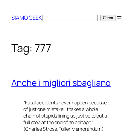
Vai
al
SIAMO GEEK
Cerca
Cerca
contenuto
Tag:
777
Anche i migliori sbagliano
“Fatal accidents never happen because
of just one mistake. It takes a whole
chain of stupids lining up just
so
to put a
full stop at the end of an epitaph.”
(Charles Stross,
Fuller Memorandum
)