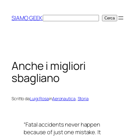
Vai
al
SIAMO GEEK
Cerca
Cerca
contenuto
Anche i migliori
sbagliano
Scritto da
Luigi Rosa
in
Aeronautica
, 
Storia
“Fatal accidents never happen
because of just one mistake. It