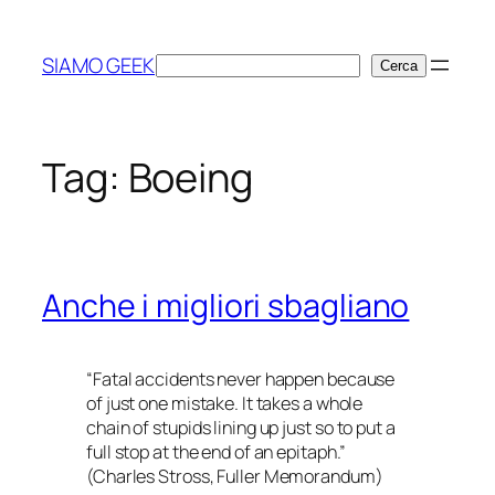
Vai
al
SIAMO GEEK
Cerca
Cerca
contenuto
Tag:
Boeing
Anche i migliori sbagliano
“Fatal accidents never happen because
of just one mistake. It takes a whole
chain of stupids lining up just
so
to put a
full stop at the end of an epitaph.”
(Charles Stross,
Fuller Memorandum
)