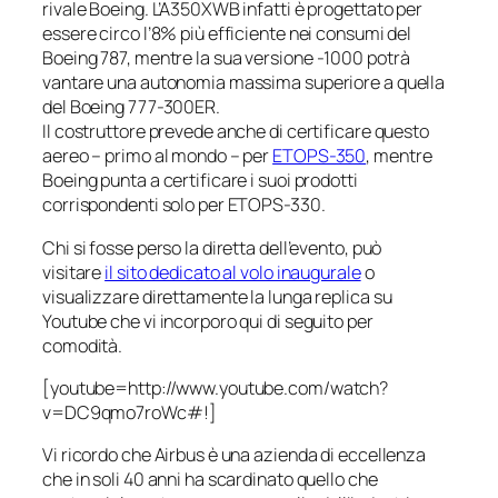
rivale Boeing. L’A350XWB infatti è progettato per
essere circo l’8% più efficiente nei consumi del
Boeing 787, mentre la sua versione
-1000
potrà
vantare una autonomia massima superiore a quella
del Boeing 777-300ER.
Il costruttore prevede anche di certificare questo
aereo – primo al mondo – per
ETOPS-350
, mentre
Boeing punta a certificare i suoi prodotti
corrispondenti solo per ETOPS-330.
Chi si fosse perso la diretta dell’evento, può
visitare
il sito dedicato al volo inaugurale
o
visualizzare direttamente la lunga replica su
Youtube che vi incorporo qui di seguito per
comodità.
[youtube=http://www.youtube.com/watch?
v=DC9qmo7roWc#!]
Vi ricordo che Airbus è una azienda di eccellenza
che in soli 40 anni ha scardinato quello che