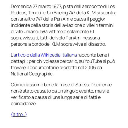
Domenica 27 marzo 1977, pista dell’aeroporto di Los
Rodeos, Tenerife. Un Boeing 747 della KLM si scontra
con un altro 747 della Pan Am e causa il peggior
incidente della storia dell’aviazione civile in termini
di vite umane: 583 vittime e solamente 61
sopravvissuti, tutti del volo PanAm; nessuna
persona a bordo del KLM sopravvive al disastro.
L’articolo della Wikipedia italiana
racconta bene i
dettagli; per chi volesse cercarlo, su YouTube si può
trovare il documentario prodotto nel 2006 da
National Geographic.
Come riassume bene la frase di Stross, l’incidente
non è stato causato da un singolo evento, ma si è
verificato a causa di una lunga serie di fatti e
coincidenze.
(altro…)