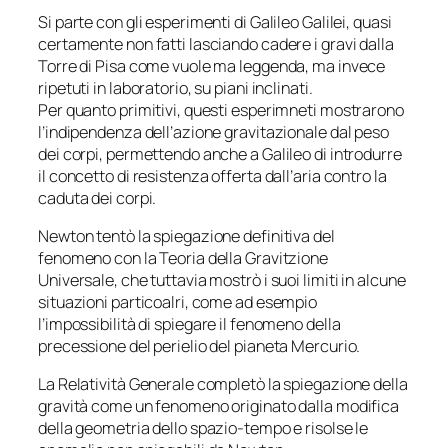
Si parte con gli esperimenti di Galileo Galilei, quasi
certamente non fatti lasciando cadere i gravi dalla
Torre di Pisa come vuole ma leggenda, ma invece
ripetuti in laboratorio, su piani inclinati.
Per quanto primitivi, questi esperimneti mostrarono
l’indipendenza dell’azione gravitazionale dal peso
dei corpi, permettendo anche a Galileo di introdurre
il concetto di resistenza offerta dall’aria contro la
caduta dei corpi.
Newton tentò la spiegazione definitiva del
fenomeno con la Teoria della Gravitzione
Universale, che tuttavia mostrò i suoi limiti in alcune
situazioni particoalri, come ad esempio
l’impossibilità di spiegare il fenomeno della
precessione del perielio del pianeta Mercurio.
La Relatività Generale completò la spiegazione della
gravità come un fenomeno originato dalla modifica
della geometria dello spazio-tempo e risolse le