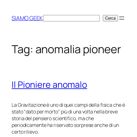
Vai
al
SIAMO GEEK
Cerca
Cerca
contenuto
Tag:
anomalia pioneer
Il Pioniere anomalo
La Gravitazione è uno di quei campi della fisica che è
stato “dato per morto” più di una volta nella breve
storia del pensiero scientifico, ma che
periodicamente ha riservato sorprese anche di un
certo rilievo.