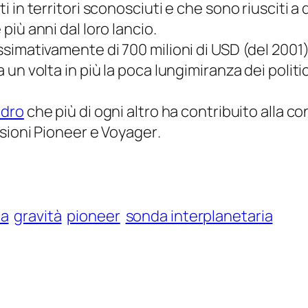
 in territori sconosciuti e che sono riusciti a
iù anni dal loro lancio.
imativamente di 700 milioni di USD (del 2001) 
n volta in più la poca lungimiranza dei politici
ndro
che più di ogni altro ha contribuito alla 
ssioni
Pioneer
e
Voyager
.
ca
gravità
pioneer
sonda interplanetaria