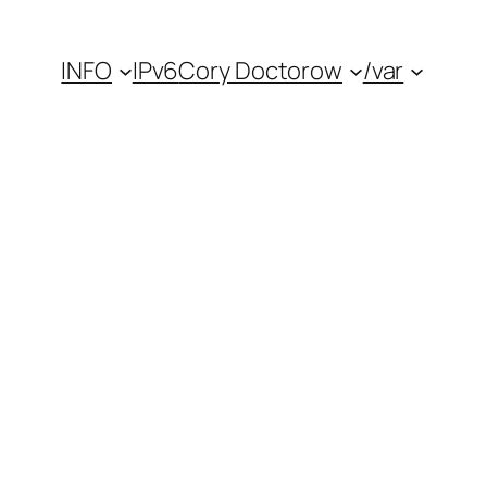
INFO
IPv6
Cory Doctorow
/var