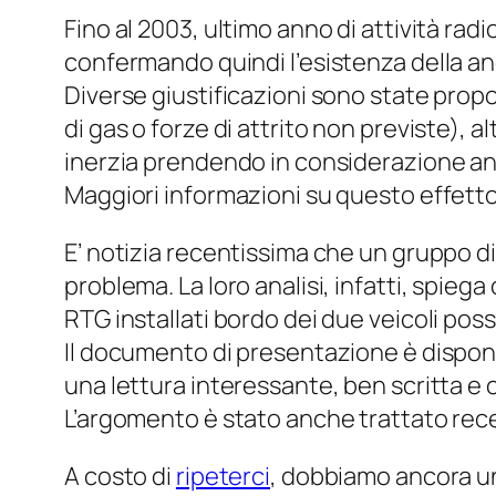
Fino al 2003, ultimo anno di attività ra
confermando quindi l’esistenza della a
Diverse giustificazioni sono state prop
di gas o forze di attrito non previste), a
inerzia prendendo in considerazione anc
Maggiori informazioni su questo effetto
E’ notizia recentissima che un gruppo di 
problema. La loro analisi, infatti, spie
RTG installati bordo dei due veicoli pos
Il documento di presentazione è dispon
una lettura interessante, ben scritta e
L’argomento è stato anche trattato re
A costo di
ripeterci
, dobbiamo ancora una