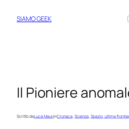
Vai
al
SIAMO GEEK
contenuto
Il Pioniere anoma
Scritto da
Luca Mauri
in
Cronaca
, 
Scienza
, 
Spazio, ultima frontie