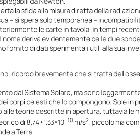
spiegabili da Newton.
erta la sfida alla misura diretta della radiazio
 sua – si spera solo temporanea – incompatibil
eriormente le carte in tavola, in tempi recenti
 Il nome deriva evidentemente delle due sonde
no fornito di dati sperimentali utili alla sua in
o, ricordo brevemente che si tratta dell’oss
amento dal Sistema Solare, ma sono leggerment
e dei corpi celesti che lo compongono, Sole
in p
alle teorie descritte in apertura, tuttavia le m
−10
2
orico di 8.74±1.33×10
m/s
, piccolo ma com
nde a Terra.