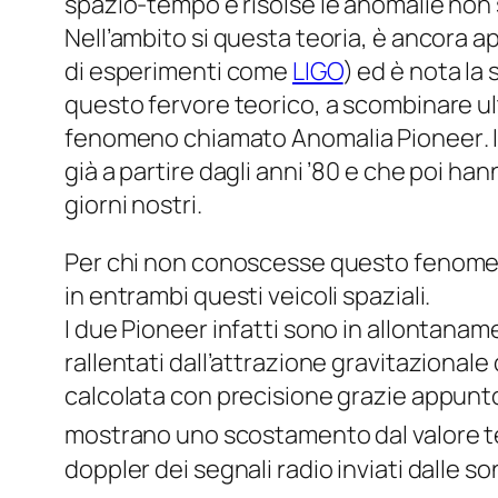
spazio-tempo e risolse le anomalie non 
Nell’ambito si questa teoria, è ancora ap
di esperimenti come
LIGO
) ed è nota la
questo fervore teorico, a scombinare ult
fenomeno chiamato
Anomalia Pioneer
.
già a partire dagli anni ’80 e che poi han
giorni nostri.
Per chi non conoscesse questo fenomen
in entrambi questi veicoli spaziali.
I due Pioneer infatti sono in allontan
rallentati dall’attrazione gravitazional
calcolata con precisione grazie appunto 
mostrano uno scostamento dal valore te
doppler dei segnali radio inviati dalle so