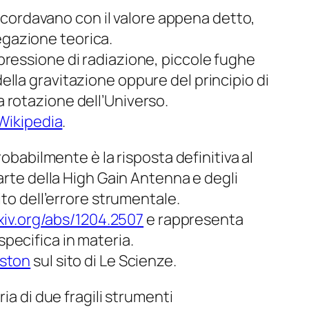
oncordavano con il valore appena detto,
gazione teorica.
pressione di radiazione, piccole fughe
 della gravitazione oppure del principio di
 rotazione dell’Universo.
 Wikipedia
.
obabilmente è la risposta definitiva al
arte della
High Gain Antenna
e degli
ito dell’errore strumentale.
rxiv.org/abs/1204.2507
e rappresenta
pecifica in materia.
iston
sul sito di
Le Scienze
.
ia di due fragili strumenti