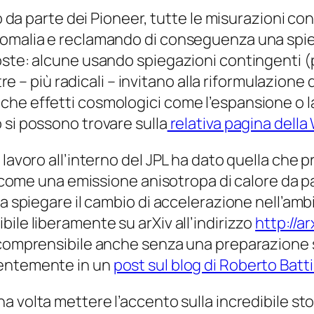
dio da parte dei Pioneer, tutte le misurazioni c
nomalia e reclamando di conseguenza una spie
oste: alcune usando spiegazioni contingenti (
ltre – più radicali – invitano alla riformulazione
he effetti cosmologici come l’espansione o la
 si possono trovare sulla
relativa pagina della
lavoro all’interno del JPL ha dato quella che pr
ga come una emissione anisotropa di calore da p
sa spiegare il cambio di accelerazione nell’amb
ibile liberamente su
arXiv
all’indirizzo
http://a
 comprensibile anche senza una preparazione s
centemente in un
post sul blog di Roberto Batt
 volta mettere l’accento sulla incredibile stor