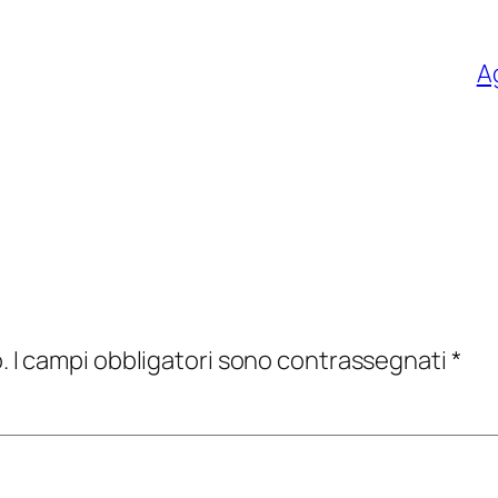
A
.
I campi obbligatori sono contrassegnati
*