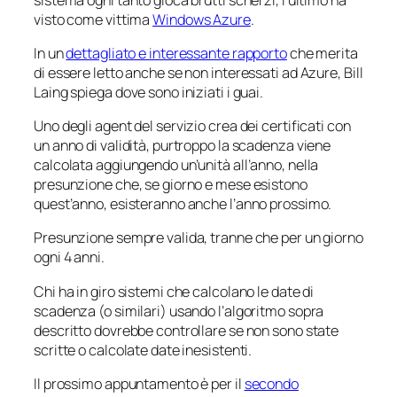
visto come vittima
Windows Azure
.
In un
dettagliato e interessante rapporto
che merita
di essere letto anche se non interessati ad Azure, Bill
Laing spiega dove sono iniziati i guai.
Uno degli agent del servizio crea dei certificati con
un anno di validità, purtroppo la scadenza viene
calcolata aggiungendo un’unità all’anno, nella
presunzione che, se giorno e mese esistono
quest’anno, esisteranno anche l’anno prossimo.
Presunzione sempre valida, tranne che per un giorno
ogni 4 anni.
Chi ha in giro sistemi che calcolano le date di
scadenza (o similari) usando l’algoritmo sopra
descritto dovrebbe controllare se non sono state
scritte o calcolate date inesistenti.
Il prossimo appuntamento è per il
secondo