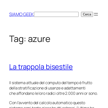
Vai
al
SIAMO GEEK
Cerca
Cerca
contenuto
Tag:
azure
La trappola bisestile
Il sistema attuale del computo del tempo è frutto
della stratificazione di usanze e adattamenti
che affondano le loro radici oltre 2.000 anni or sono.
Con l’avvento del calcolo automatico questo
sistema ogni tanto gioca brutti scherzi, l’ultimo ha