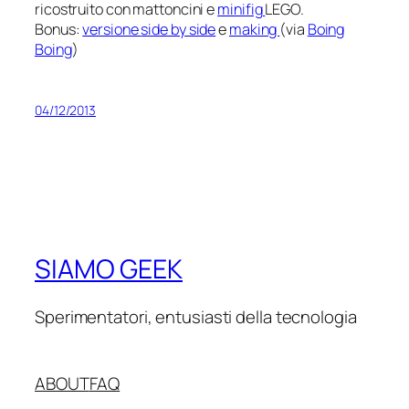
ricostruito con mattoncini e
minifig
LEGO.
Bonus:
versione
side by side
e
making
(via
Boing
Boing
)
04/12/2013
SIAMO GEEK
Sperimentatori, entusiasti della tecnologia
ABOUT
FAQ