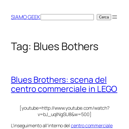
Vai
al
SIAMO GEEK
Cerca
Cerca
contenuto
Tag:
Blues Bothers
Blues Brothers: scena del
centro commerciale in LEGO
[youtube=http://www.youtube.com/watch?
v=bJ_uqlNgSU8&w=500]
L’inseguimento all’interno del
centro commerciale