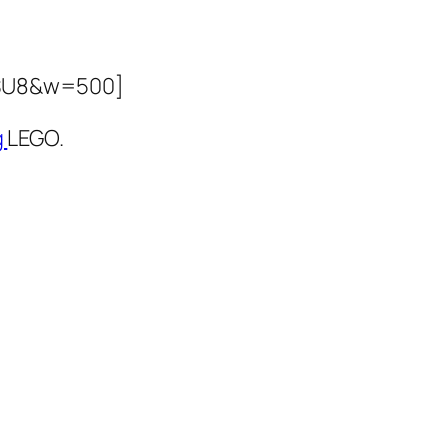
gSU8&w=500]
g
LEGO.