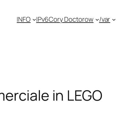
INFO
IPv6
Cory Doctorow
/var
merciale in LEGO