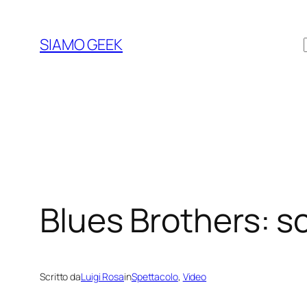
Vai
al
SIAMO GEEK
contenuto
Blues Brothers: s
Scritto da
Luigi Rosa
in
Spettacolo
, 
Video