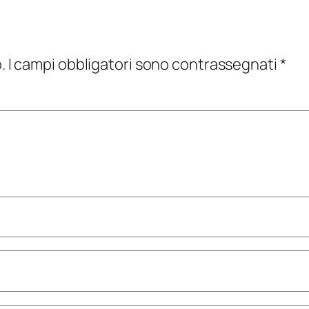
.
I campi obbligatori sono contrassegnati
*