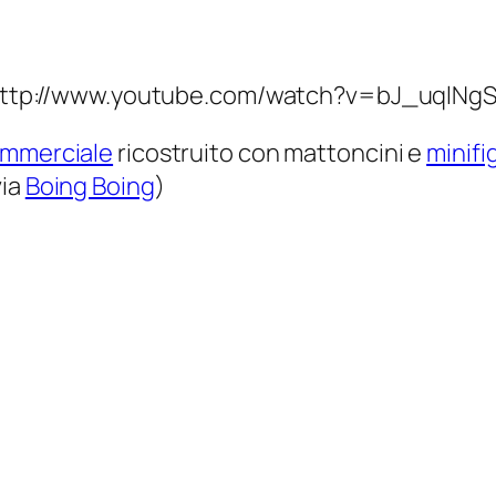
ttp://www.youtube.com/watch?v=bJ_uqlN
ommerciale
ricostruito con mattoncini e
minifi
via
Boing Boing
)