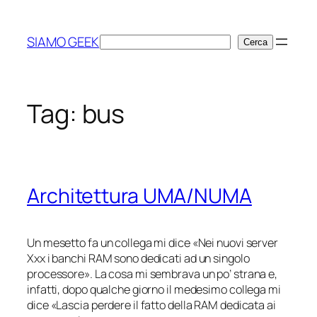
Vai
al
SIAMO GEEK
Cerca
Cerca
contenuto
Tag:
bus
Architettura UMA/NUMA
Un mesetto fa un collega mi dice «Nei nuovi server
Xxx i banchi RAM sono dedicati ad un singolo
processore». La cosa mi sembrava un po’ strana e,
infatti, dopo qualche giorno il medesimo collega mi
dice «Lascia perdere il fatto della RAM dedicata ai