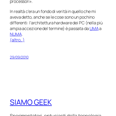
processori».
In realtà c’era un fondo di verità in quello che mi
aveva detto, anche se le cose sono un pochino
differenti: l’architettura hardware dei PC (nella più
ampia accezione del termine) è passata da
UMA
a
NUMA
.
(altro…)
29/09/2010
SIAMO GEEK
Sperimentatori, entusiasti della tecnologia