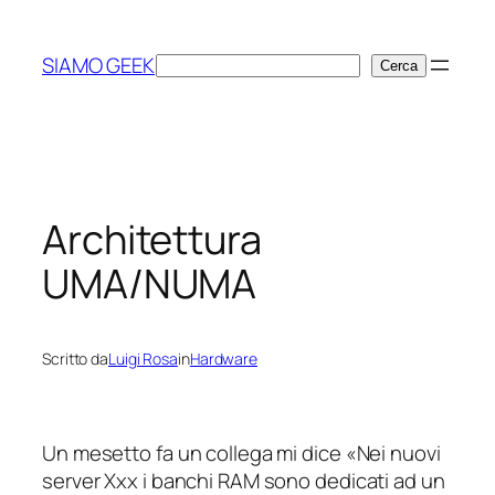
Vai
al
SIAMO GEEK
Cerca
Cerca
contenuto
Architettura
UMA/NUMA
Scritto da
Luigi Rosa
in
Hardware
Un mesetto fa un collega mi dice «Nei nuovi
server Xxx i banchi RAM sono dedicati ad un