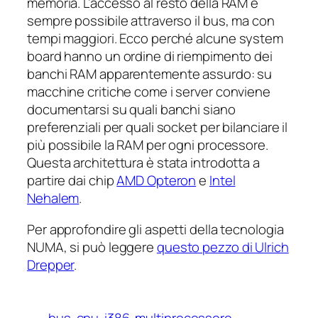
memoria. L’accesso al resto della RAM è
sempre possibile attraverso il bus, ma con
tempi maggiori. Ecco perché alcune
system
board
hanno un ordine di riempimento dei
banchi RAM apparentemente assurdo: su
macchine critiche come i server conviene
documentarsi su quali banchi siano
preferenziali per quali socket per bilanciare il
più possibile la RAM per ogni processore.
Questa architettura è stata introdotta a
partire dai chip
AMD Opteron
e
Intel
Nehalem
.
Per approfondire gli aspetti della tecnologia
NUMA, si può leggere
questo pezzo di Ulrich
Drepper
.
bus
cpu
i386
multiprocessore