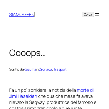
Vai
al
SIAMO GEEK
Cerca
Cerca
contenuto
Oooops…
Scritto da
Kazuma
in
Cronaca
, 
Trasporti
Fa un po’ sorridere la notizia della
morte di
Jimi Heselden
che qualche mese fa aveva
rilevato la Segway, produttrice del famoso e
costosissimo trabiccolo a due ruote.