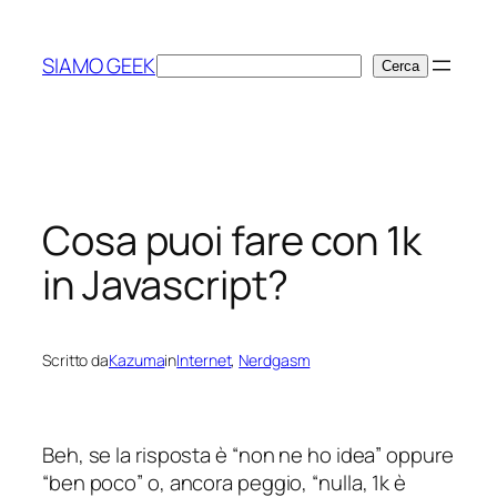
Vai
al
SIAMO GEEK
Cerca
Cerca
contenuto
Cosa puoi fare con 1k
in Javascript?
Scritto da
Kazuma
in
Internet
, 
Nerdgasm
Beh, se la risposta è “
non ne ho idea
” oppure
“
ben poco
” o, ancora peggio, “
nulla, 1k è