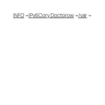
INFO
IPv6
Cory Doctorow
/var