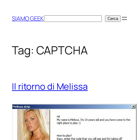
Vai
al
SIAMO GEEK
Cerca
Cerca
contenuto
Tag:
CAPTCHA
Il ritorno di Melissa