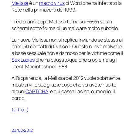
Melissa
è un
macro virus
di Word che ha infettato la
Rete nella primavera del 1999.
Tredici anni dopo Melissa torna sui
nostri
vostri
schermi sotto forma di un malware molto subdolo.
La nuova Melissa non si replica inviando se stessa ai
primi 50 contatti di Outlook. Questo nuovo malware
a base sessuale non è dannoso per le vittime come il
Sex Ladies
che ha causato qualche problema agli
utenti Macintosh nel 1988.
All’apparenza, la Melissa del 2012 vuole solamente
mostrarvi le sue grazie dopo che voi avete risolto
alcuni
CAPTCHA
, e qui casca l’asino, o, meglio, il
porco.
(altro…)
23/08/2012