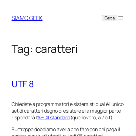
Vai
al
SIAMO GEEK
Cerca
Cerca
contenuto
Tag:
caratteri
UTF 8
Chiedete a programmatori e sistemisti qual è l’unico
set di caratteri degno di esistere e la maggior parte
risponderà l’
ASCII standard
(quello vero, a 7 bit).
Purtroppo dobbiamo aver a che fare con chi paga il
nostro lavoro, gli utenti, quindi 96 caratteri