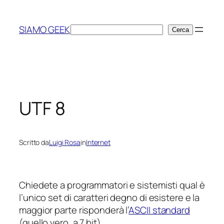
Vai
al
SIAMO GEEK
Cerca
Cerca
contenuto
UTF 8
Scritto da
Luigi Rosa
in
Internet
Chiedete a programmatori e sistemisti qual è
l’unico set di caratteri degno di esistere e la
maggior parte risponderà l’
ASCII standard
(quello vero, a 7 bit).