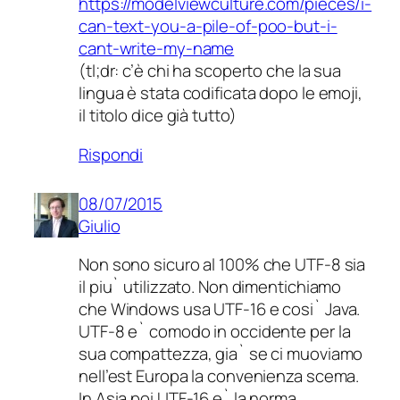
https://modelviewculture.com/pieces/i-
can-text-you-a-pile-of-poo-but-i-
cant-write-my-name
(tl;dr: c’è chi ha scoperto che la sua
lingua è stata codificata dopo le emoji,
il titolo dice già tutto)
Rispondi
08/07/2015
Giulio
Non sono sicuro al 100% che UTF-8 sia
il piu` utilizzato. Non dimentichiamo
che Windows usa UTF-16 e cosi` Java.
UTF-8 e` comodo in occidente per la
sua compattezza, gia` se ci muoviamo
nell’est Europa la convenienza scema.
In Asia poi UTF-16 e` la norma.