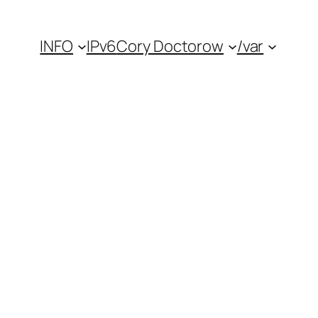
INFO
IPv6
Cory Doctorow
/var