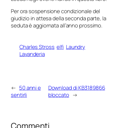
Per ora sospensione condizionale del
giudizio in attesa della seconda parte, la
seduta è aggiornata all’anno prossimo.
Charles Stross
elfi
Laundry
Lavanderia
←
50 anni e
Download di KB3189866
sentirli
bloccato
→
Commenti