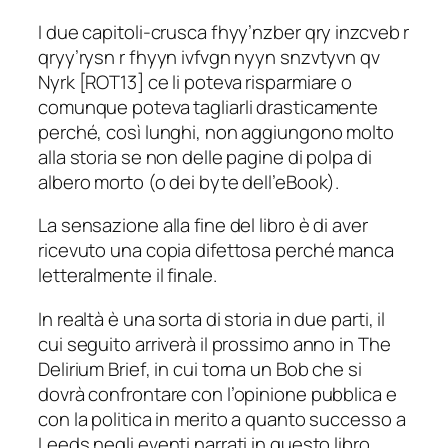
I due capitoli-crusca fhyy’nzber qry inzcveb r
qryy’rysn r fhyyn ivfvgn nyyn snzvtyvn qv
Nyrk [ROT13] ce li poteva risparmiare o
comunque poteva tagliarli drasticamente
perché, così lunghi, non aggiungono molto
alla storia se non delle pagine di polpa di
albero morto (o dei byte dell’eBook).
La sensazione alla fine del libro è di aver
ricevuto una copia difettosa perché manca
letteralmente il finale.
In realtà è una sorta di storia in due parti, il
cui seguito arriverà il prossimo anno in
The
Delirium Brief
, in cui torna un Bob che si
dovrà confrontare con l’opinione pubblica e
con la politica in merito a quanto successo a
Leeds negli eventi narrati in questo libro.