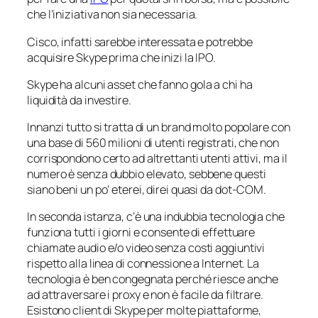
che l’iniziativa non sia necessaria.
Cisco, infatti sarebbe interessata e potrebbe
acquisire Skype prima che inizi la IPO.
Skype ha alcuni
asset
che fanno gola a chi ha
liquidità da investire.
Innanzi tutto si tratta di un brand molto popolare con
una base di 560 milioni di utenti registrati, che non
corrispondono certo ad altrettanti utenti attivi, ma il
numero è senza dubbio elevato, sebbene questi
siano beni un po’ eterei, direi quasi da dot-COM.
In seconda istanza, c’è una indubbia tecnologia che
funziona tutti i giorni e consente di effettuare
chiamate audio e/o video senza costi aggiuntivi
rispetto alla linea di connessione a Internet. La
tecnologia è ben congegnata perché riesce anche
ad attraversare i proxy e non è facile da filtrare.
Esistono client di Skype per molte piattaforme,