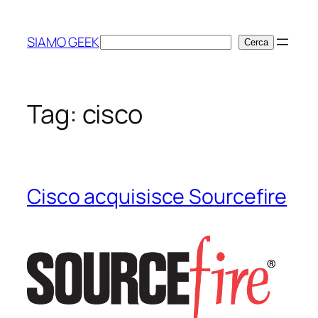
Vai
al
SIAMO GEEK
Cerca
Cerca
contenuto
Tag:
cisco
Cisco acquisisce Sourcefire