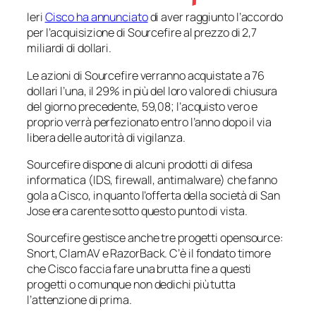
Ieri
Cisco ha annunciato
di aver raggiunto l’accordo
per l’acquisizione di Sourcefire al prezzo di 2,7
miliardi di dollari.
Le azioni di Sourcefire verranno acquistate a 76
dollari l’una, il 29% in più del loro valore di chiusura
del giorno precedente, 59,08; l’acquisto vero e
proprio verrà perfezionato entro l’anno dopo il via
libera delle autorità di vigilanza.
Sourcefire dispone di alcuni prodotti di difesa
informatica (IDS, firewall, antimalware) che fanno
gola a Cisco, in quanto l’offerta della società di San
Jose era carente sotto questo punto di vista.
Sourcefire gestisce anche tre progetti opensource:
Snort, ClamAV e RazorBack. C’è il fondato timore
che Cisco faccia fare una brutta fine a questi
progetti o comunque non dedichi più tutta
l’attenzione di prima.