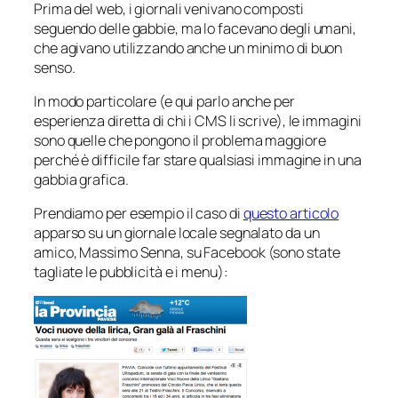
Prima del web, i giornali venivano composti
seguendo delle gabbie, ma lo facevano degli umani,
che agivano utilizzando anche un minimo di buon
senso.
In modo particolare (e qui parlo anche per
esperienza diretta di chi i CMS li scrive), le immagini
sono quelle che pongono il problema maggiore
perché è difficile far stare qualsiasi immagine in una
gabbia grafica.
Prendiamo per esempio il caso di
questo articolo
apparso su un giornale locale segnalato da un
amico, Massimo Senna, su Facebook (sono state
tagliate le pubblicità e i menu):