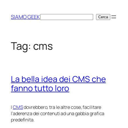
Vai
al
SIAMO GEEK
Cerca
Cerca
contenuto
Tag:
cms
La bella idea dei CMS che
fanno tutto loro
I
CMS
dovrebbero, tra le altre cose, facilitare
l’aderenza dei contenuti ad una gabbia grafica
predefinita.