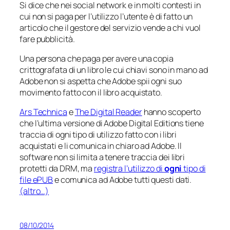
Si dice che nei social network e in molti contesti in
cui non si paga per l’utilizzo l’utente è di fatto un
articolo che il gestore del servizio vende a chi vuol
fare pubblicità.
Una persona che paga per avere una copia
crittografata di un libro le cui chiavi sono in mano ad
Adobe non si aspetta che Adobe spii ogni suo
movimento fatto con il libro acquistato.
Ars Technica
e
The Digital Reader
hanno scoperto
che l’ultima versione di Adobe Digital Editions tiene
traccia di ogni tipo di utilizzo fatto con i libri
acquistati e li comunica in chiaro ad Adobe. Il
software non si limita a tenere traccia dei libri
protetti da DRM, ma
registra l’utilizzo di
ogni
tipo di
file ePUB
e comunica ad Adobe tutti questi dati.
(altro…)
08/10/2014