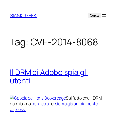
Vai
al
SIAMO GEEK
Cerca
Cerca
contenuto
Tag:
CVE-2014-8068
Il DRM di Adobe spia gli
utenti
Sul fatto che il DRM
non sia una
bella
cosa
ci
siamo
già
ampiamente
espressi
.