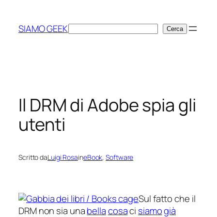
Vai
al
SIAMO GEEK
Cerca
Cerca
contenuto
Il DRM di Adobe spia gli
utenti
Scritto da
Luigi Rosa
in
eBook
, 
Software
Sul fatto che il
DRM non sia una
bella
cosa
ci
siamo
già