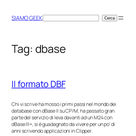
Vai
al
SIAMO GEEK
Cerca
Cerca
contenuto
Tag:
dbase
Il formato DBF
Chi vi scrive ha mosso i primi passi nel mondo dei
database con dBase II su CP/M, ha passato gran
parte del servizio di leva davanti ad un M24 con
dBase III+, si è guadagnato da vivere per un po’ di
anni scrivendo applicazioni in Clipper.