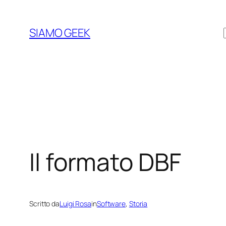
Vai
al
SIAMO GEEK
contenuto
Il formato DBF
Scritto da
Luigi Rosa
in
Software
, 
Storia