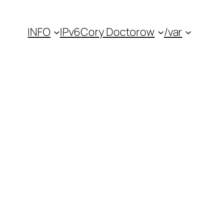
INFO
IPv6
Cory Doctorow
/var