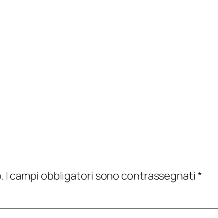
.
I campi obbligatori sono contrassegnati
*