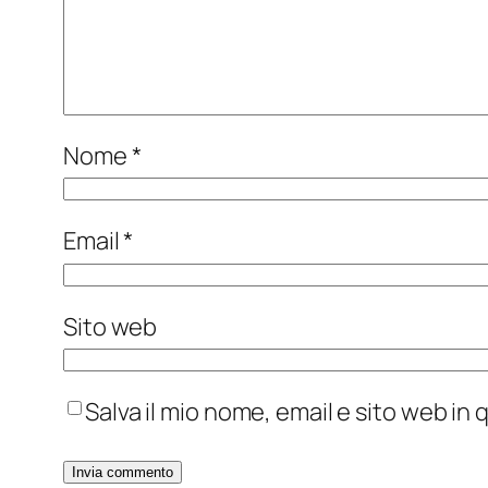
Nome
*
Email
*
Sito web
Salva il mio nome, email e sito web i