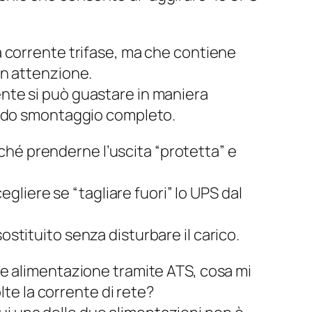
a corrente trifase, ma che contiene
on attenzione.
nte si può guastare in maniera
ando smontaggio completo.
iché prenderne l’uscita “protetta” e
gliere se “tagliare fuori” lo UPS dal
tituito senza disturbare il carico.
re alimentazione tramite ATS, cosa mi
lte
la corrente di rete?