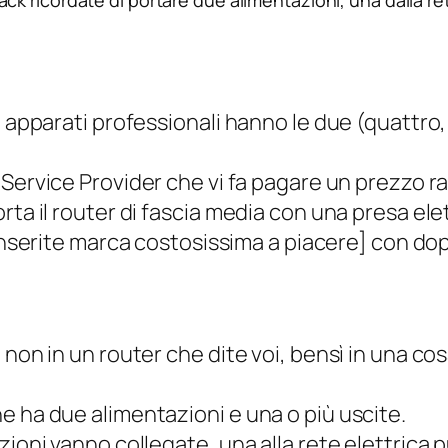
i apparati professionali hanno le due (quattro, 
 Service Provider
che vi fa pagare un prezzo ra
ta il router di fascia media con una presa elet
nserite marca costosissima a piacere]
con dop
non in un router che dite voi, bensì in una cos
e ha due alimentazioni e una o più uscite.
ioni vanno collegate, una alla rete elettrica pub