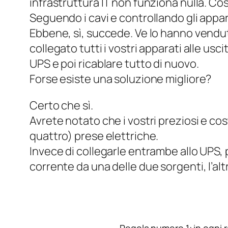
infrastruttura IT non funziona nulla. Co
Seguendo i cavi e controllando gli appar
Ebbene, sì, succede. Ve lo hanno venduto
collegato tutti i vostri apparati alle us
UPS e poi ricablare tutto di nuovo.
Forse esiste una soluzione migliore?
Certo che sì.
Avrete notato che i vostri preziosi e cos
quattro) prese elettriche.
Invece di collegarle entrambe allo UPS, pr
corrente da una delle due sorgenti, l’al
Regola numero 1: in ogni ra