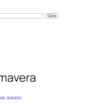
Cerca
Cerca
imavera
geek
, 
SysAdmin