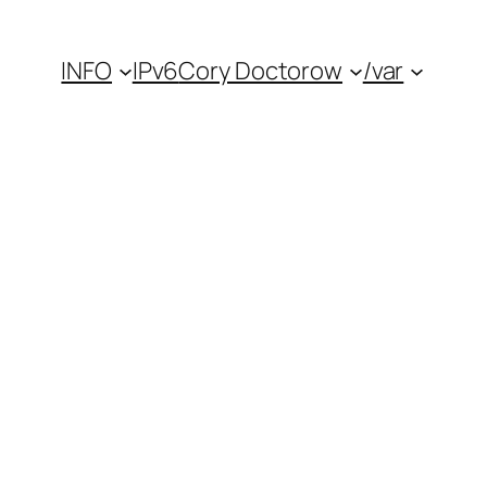
INFO
IPv6
Cory Doctorow
/var