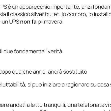
UPS è un apparecchio importante, anzi
fondam
ia il classico
silver bullet
: lo compro, lo instal
m: un UPS
non fa
primavera!
i due fondamentali verità:
dopo qualche anno, andrà sostituito
uttabilità, si può iniziare a ragionare su cosa
ere andati a letto tranquilli, una telefonata v