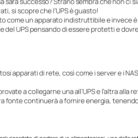
sa sarà successo? Strano sembra che non ci si
ati, si scopre che l’UPS è guasto!
 come un apparato indistruttibile e invece è pr
cite del UPS pensando di essere protetti e dovre
tosi apparati di rete, così come i server e i NA
ovate a collegarne una all’UPS e l’altra alla re
tra fonte continuerà a fornire energia, tenendo
ck ricordate di portare due alimentazioni, una dalla rete 