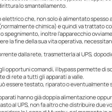
rittura lo smantellamento.
elettrico che, non solo è alimentato spesso 
 (normalmente chimica) e quindi va trattato c
o spegnimento, inoltre l’apparecchio ovviame
re la fine della sua vita operativa, necessit
corrente dalla rete, trasmetterla al UPS, dopod
gli opportuni comandi, il bypass permette di sce
 di rete a tutti gli apparati a valle.
ò essere testato, riparato o eventualmente sos
apparati hanno già doppia alimentazione oppu
asto al UPS, non fa altro che distribuire
due vo