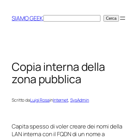
Vai
al
SIAMO GEEK
Cerca
Cerca
contenuto
Copia interna della
zona pubblica
Scritto da
Luigi Rosa
in
Internet
, 
SysAdmin
Capita spesso di voler creare dei nomi della
LAN interna con il FQDN di un nome a