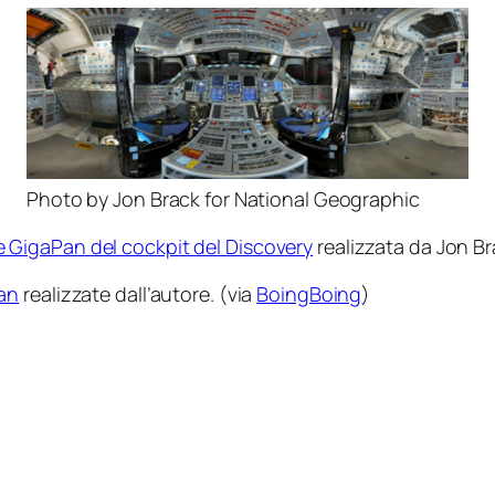
Photo by Jon Brack for National Geographic
 GigaPan del cockpit del
Discovery
realizzata da Jon Br
an
realizzate dall’autore. (via
BoingBoing
)