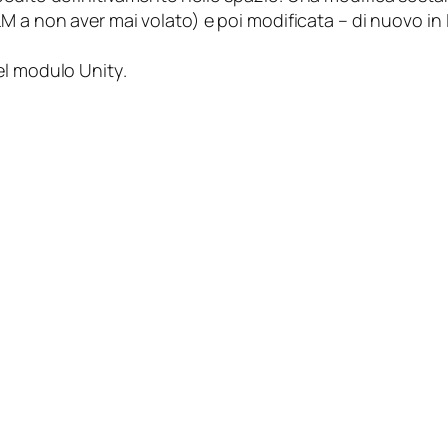
M a non aver mai volato) e poi modificata – di nuovo in I
del modulo
Unity
.