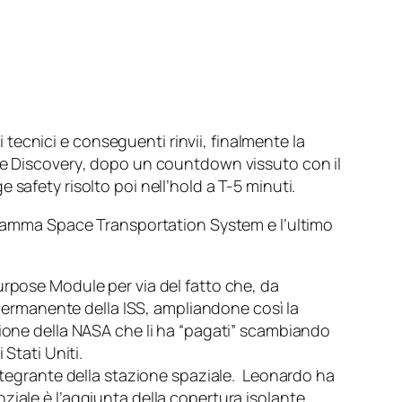
ecnici e conseguenti rinvii, finalmente la
le
Discovery
, dopo un countdown vissuto con il
ge safety
risolto poi nell’
hold
a T-5 minuti.
ogramma
Space Transportation System
e l’ultimo
urpose Module
per via del fatto che, da
e permanente della ISS, ampliandone così la
sione della NASA che li ha “pagati” scambiando
Stati Uniti.
ntegrante della stazione spaziale.
Leonardo
ha
ziale è l’aggiunta della copertura isolante