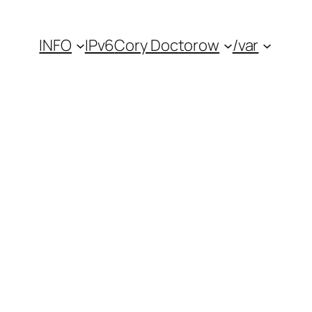
INFO
IPv6
Cory Doctorow
/var