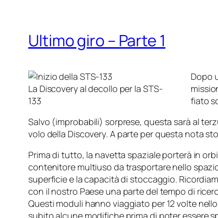
Ultimo giro – Parte 1
Dopo u
La Discovery al decollo per la STS-
mission
133
fiato 
Salvo (improbabili) sorprese, questa sarà al ter
volo della
Discovery
. A parte per questa nota stor
Prima di tutto, la navetta spaziale porterà in or
contenitore multiuso da trasportare nello spazio 
superficie e la capacità di stoccaggio. Ricordia
con il nostro Paese una parte del tempo di ricerc
Questi moduli hanno viaggiato per 12 volte nello
subito alcune modifiche prima di poter essere sp