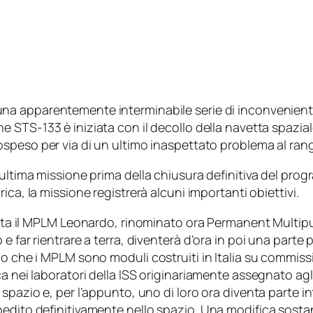
na apparentemente interminabile serie di inconvenienti t
e STS-133 è iniziata con il decollo della navetta spazia
sospeso per via di un ultimo inaspettato problema al
ran
zultima missione prima della chiusura definitiva del pr
ica, la missione registrerà alcuni importanti obiettivi.
bita il MPLM
Leonardo
, rinominato ora
Permanent Multip
e far rientrare a terra, diventerà d’ora in poi una part
mo che i MPLM sono moduli costruiti in Italia su commis
a nei laboratori della ISS originariamente assegnato agli 
 spazio e, per l’appunto, uno di loro ora diventa parte i
edito definitivamente nello spazio. Una modifica sostan