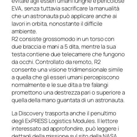
evitare agli esseri umani lunghe e pericolose
EVA, senza tuttavia sacrificare la manualità
che un astronauta può applicare anche ai
lavori in orbita, nonostante il difficile
ambiente.
R2 consiste grossomodo in un torso con
due braccia e mani a 5 dita, mentre la sua
testa contiene due telecamere che fungono
da occhi. Controllato da remoto, R2
consente una visione tridimensionale simile
a quella che gli esseri umani percepiscono
normalmente e le sue dita a tre falangi
promettono una destrezza pari o superiore a
quella della mano guantata di un astronauta.
La
Discovery
trasporta anche il penultimo
degli
ExPRESS Logistics Modules
. ll lettore
interessato ad approfondire, può leggere i
dettagli della missione sul sito della NASA