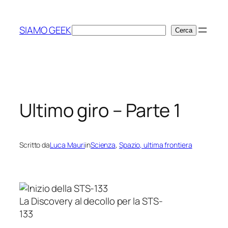
Vai
al
SIAMO GEEK
Cerca
Cerca
contenuto
Ultimo giro – Parte 1
Scritto da
Luca Mauri
in
Scienza
, 
Spazio, ultima frontiera
La Discovery al decollo per la STS-
133