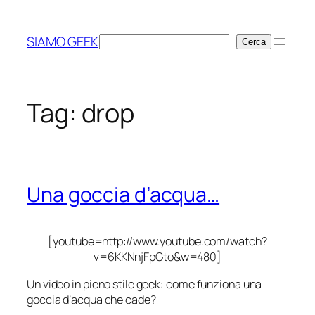
Vai
al
SIAMO GEEK
Cerca
Cerca
contenuto
Tag:
drop
Una goccia d’acqua…
[youtube=http://www.youtube.com/watch?
v=6KKNnjFpGto&w=480]
Un video in pieno stile geek:
come funziona
una
goccia d’acqua che cade?