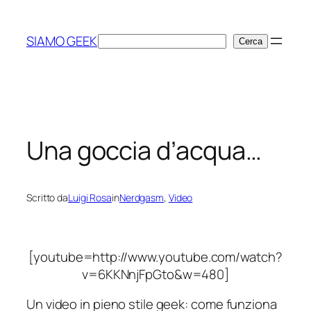
Vai
al
SIAMO GEEK
Cerca
Cerca
contenuto
Una goccia d’acqua…
Scritto da
Luigi Rosa
in
Nerdgasm
, 
Video
[youtube=http://www.youtube.com/watch?
v=6KKNnjFpGto&w=480]
Un video in pieno stile geek:
come funziona