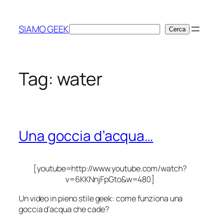
Vai
al
SIAMO GEEK
Cerca
Cerca
contenuto
Tag:
water
Una goccia d’acqua…
[youtube=http://www.youtube.com/watch?
v=6KKNnjFpGto&w=480]
Un video in pieno stile geek:
come funziona
una
goccia d’acqua che cade?