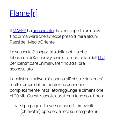
Flame[r]
Il
MAHER
ha
annunciato
di aver scoperto un nuovo
tipo di malware che avrebbe preso di mira alcuni
Paesi dell Medio Oriente.
La scoperta è supportata dalla notizia che i
laboratori di Kaspersky sono stati contattati dall’
ITU
per identificare un malware fino ad allora
sconosciuto.
L’analisi del malware è appena all’inizio e richiederà
molto tempo dal momento che quando è
completamente installato raggiunge la dimensione
di 20 Mb. Queste sono le caratteristiche note fin’ora:
si propaga attraverso supporti rimovibili
(chiavette) oppure via rete sui computer in