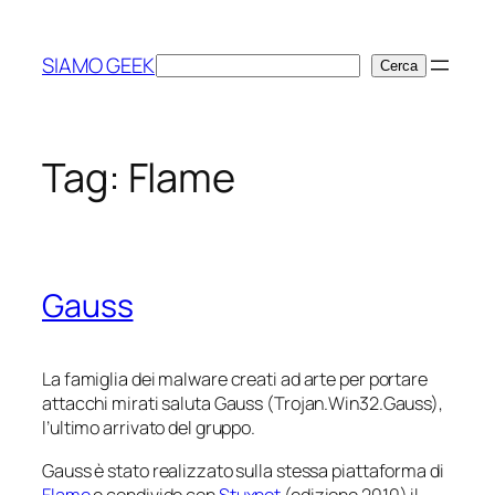
Vai
al
SIAMO GEEK
Cerca
Cerca
contenuto
Tag:
Flame
Gauss
La famiglia dei malware creati ad arte per portare
attacchi mirati saluta Gauss (Trojan.Win32.Gauss),
l’ultimo arrivato del gruppo.
Gauss è stato realizzato sulla stessa piattaforma di
Flame
e condivide con
Stuxnet
(edizione 2010) il