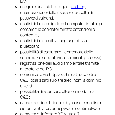
LAN;
eseguire analisi di rete quali
sniffing
,
enumerazione delle risorse e raccolta di
password vulnerabili;
analisi del disco rigido del computer infatto per
cercare file con determinate estensioni o
contenuti;
analisi dei dispositivi raggiungibili via
bluetooth;
possibilità di catturare il contenuto dello
schermo se sono attivi determinati processi;
registrazione dell’audio ambientale tramite il
microfono del PC;
comunicare via https o ssh i dati raccolti ai
C&C localizzati su oltre dieci nomi a dominio
diversi;
possibilità di scaricare ulteriori moduli dal
C&C;
capacità di identificare e bypassare moltissimi
sistemi antivirus, antispyware o antimalware;
capacità di infettare XP, Vista e 7;