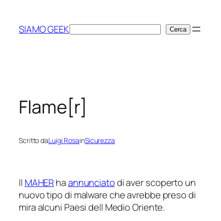
Vai
al
SIAMO GEEK
Cerca
Cerca
contenuto
Flame[r]
Scritto da
Luigi Rosa
in
Sicurezza
Il
MAHER
ha
annunciato
di aver scoperto un
nuovo tipo di malware che avrebbe preso di
mira alcuni Paesi dell Medio Oriente.