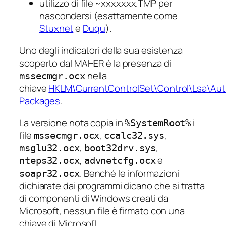
utilizzo di file ~xxxxxxx.TMP per
nascondersi (esattamente come
Stuxnet
e
Duqu
).
Uno degli indicatori della sua esistenza
scoperto dal MAHER è la presenza di
nella
mssecmgr.ocx
chiave
HKLM\CurrentControlSet\Control\Lsa\Aut
Packages
.
La versione nota copia in
i
%SystemRoot%
file
,
,
mssecmgr.ocx
ccalc32.sys
,
,
msglu32.ocx
boot32drv.sys
,
e
nteps32.ocx
advnetcfg.ocx
. Benché le informazioni
soapr32.ocx
dichiarate dai programmi dicano che si tratta
di componenti di Windows creati da
Microsoft, nessun file è firmato con una
chiave di Microsoft.