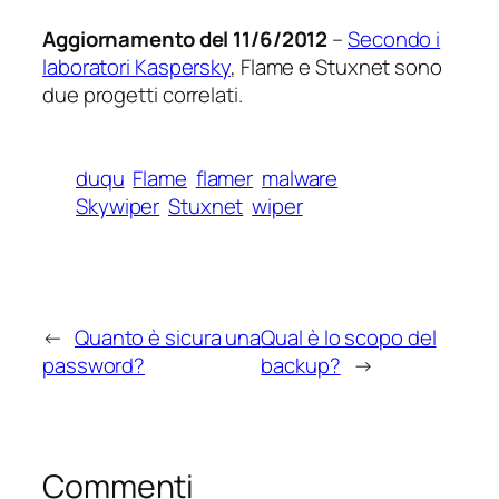
Aggiornamento del 11/6/2012
–
Secondo i
laboratori Kaspersky
, Flame e Stuxnet sono
due progetti correlati.
duqu
Flame
flamer
malware
Skywiper
Stuxnet
wiper
←
Quanto è sicura una
Qual è lo scopo del
password?
backup?
→
Commenti