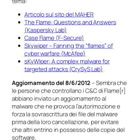
tema:
Articolo sul sito del MAHER
The Flame: Questions and Answers
(Kaspersky Lab)
Case Flame (F-Secure)
Skywiper – Fanning the “flames” of
cyber warfare (McAfee)
sKyWIper: A complex malware for
targeted attacks (CrySyS Lab)
Aggiornamento del 8/6/2012
– Sembra che
le persone che controllano i C&C di Flame[r]
abbiano inviato un aggiornamento al
malware che ne provoca l’autorimozione e
forza la sovrascrittura dei file del malware
prima della loro cancellazione, per evitare
che altri entrino in possesso delle copie del
software.