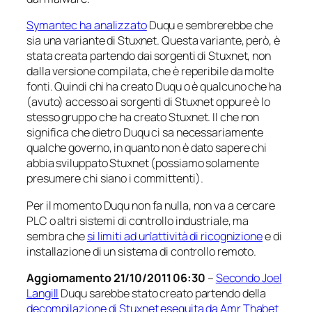
Symantec ha analizzato
Duqu e sembrerebbe che
sia una variante di Stuxnet. Questa variante, però, è
stata creata partendo dai sorgenti di Stuxnet, non
dalla versione compilata, che è reperibile da molte
fonti. Quindi chi ha creato Duqu o è qualcuno che ha
(avuto) accesso ai sorgenti di Stuxnet oppure è lo
stesso gruppo che ha creato Stuxnet. Il che non
significa che dietro Duqu ci sa necessariamente
qualche governo, in quanto non è dato sapere chi
abbia sviluppato Stuxnet (possiamo solamente
presumere chi siano i committenti).
Per il momento Duqu non fa nulla, non va a cercare
PLC o altri sistemi di controllo industriale, ma
sembra che
si limiti ad un’attività di ricognizione
e di
installazione di un sistema di controllo remoto.
Aggiornamento 21/10/2011 06:30
–
Secondo Joel
Langill
Duqu sarebbe stato creato partendo della
decompilazione di Stuxnet eseguita da Amr Thabet