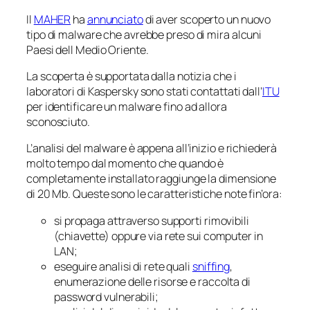
Il
MAHER
ha
annunciato
di aver scoperto un nuovo
tipo di malware che avrebbe preso di mira alcuni
Paesi dell Medio Oriente.
La scoperta è supportata dalla notizia che i
laboratori di Kaspersky sono stati contattati dall’
ITU
per identificare un malware fino ad allora
sconosciuto.
L’analisi del malware è appena all’inizio e richiederà
molto tempo dal momento che quando è
completamente installato raggiunge la dimensione
di 20 Mb. Queste sono le caratteristiche note fin’ora:
si propaga attraverso supporti rimovibili
(chiavette) oppure via rete sui computer in
LAN;
eseguire analisi di rete quali
sniffing
,
enumerazione delle risorse e raccolta di
password vulnerabili;