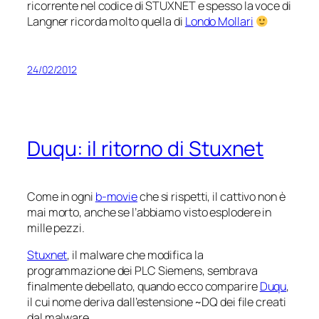
ricorrente nel codice di STUXNET e spesso la voce di
Langner ricorda molto quella di
Londo Mollari
24/02/2012
Duqu: il ritorno di Stuxnet
Come in ogni
b-movie
che si rispetti, il cattivo non è
mai morto, anche se l’abbiamo visto esplodere in
mille pezzi.
Stuxnet
, il malware che modifica la
programmazione dei PLC Siemens, sembrava
finalmente debellato, quando ecco comparire
Duqu
,
il cui nome deriva dall’estensione ~DQ dei file creati
dal malware.