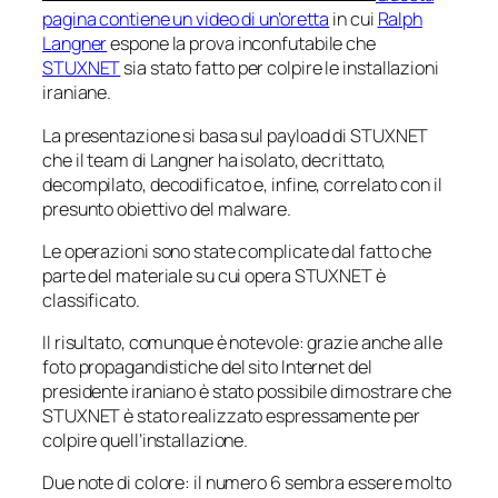
pagina contiene un video di un’oretta
in cui
Ralph
Langner
espone la prova inconfutabile che
STUXNET
sia stato fatto per colpire le installazioni
iraniane.
La presentazione si basa sul
payload
di STUXNET
che il team di Langner ha isolato, decrittato,
decompilato, decodificato e, infine, correlato con il
presunto obiettivo del malware.
Le operazioni sono state complicate dal fatto che
parte del materiale su cui opera STUXNET è
classificato.
Il risultato, comunque è notevole: grazie anche alle
foto propagandistiche del sito Internet del
presidente iraniano è stato possibile dimostrare che
STUXNET è stato realizzato espressamente per
colpire quell’installazione.
Due note di colore: il numero 6 sembra essere molto