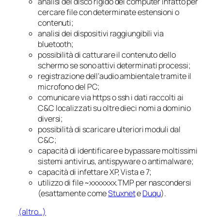
analisi del disco rigido del computer infatto per
cercare file con determinate estensioni o
contenuti;
analisi dei dispositivi raggiungibili via
bluetooth;
possibilità di catturare il contenuto dello
schermo se sono attivi determinati processi;
registrazione dell’audio ambientale tramite il
microfono del PC;
comunicare via https o ssh i dati raccolti ai
C&C localizzati su oltre dieci nomi a dominio
diversi;
possibilità di scaricare ulteriori moduli dal
C&C;
capacità di identificare e bypassare moltissimi
sistemi antivirus, antispyware o antimalware;
capacità di infettare XP, Vista e 7;
utilizzo di file ~xxxxxxx.TMP per nascondersi
(esattamente come
Stuxnet
e
Duqu
).
(altro…)