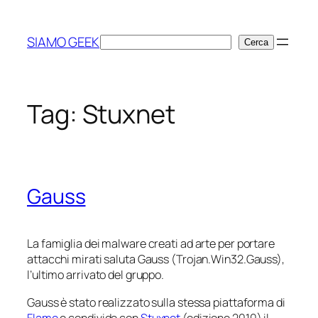
Vai
al
SIAMO GEEK
Cerca
Cerca
contenuto
Tag:
Stuxnet
Gauss
La famiglia dei malware creati ad arte per portare
attacchi mirati saluta Gauss (Trojan.Win32.Gauss),
l’ultimo arrivato del gruppo.
Gauss è stato realizzato sulla stessa piattaforma di
Flame
e condivide con
Stuxnet
(edizione 2010) il