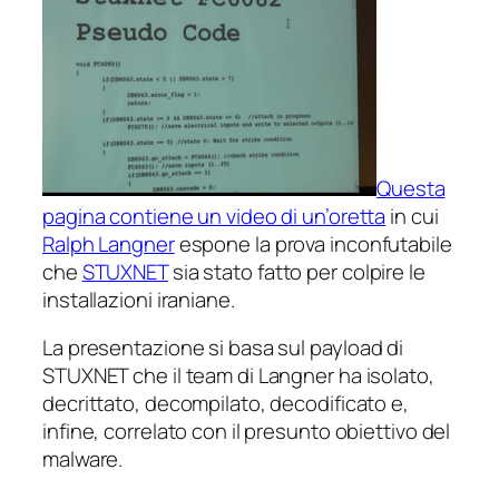
Questa
pagina contiene un video di un’oretta
in cui
Ralph Langner
espone la prova inconfutabile
che
STUXNET
sia stato fatto per colpire le
installazioni iraniane.
La presentazione si basa sul
payload
di
STUXNET che il team di Langner ha isolato,
decrittato, decompilato, decodificato e,
infine, correlato con il presunto obiettivo del
malware.