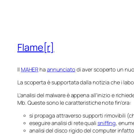
Flame[r]
Il
MAHER
ha
annunciato
di aver scoperto un nuov
La scoperta è supportata dalla notizia che i labor
L’analisi del malware è appena all’inizio e ric
Mb. Queste sono le caratteristiche note fin’ora:
si propaga attraverso supporti rimovibili (c
eseguire analisi di rete quali
sniffing
, enume
analisi del disco rigido del computer infatt