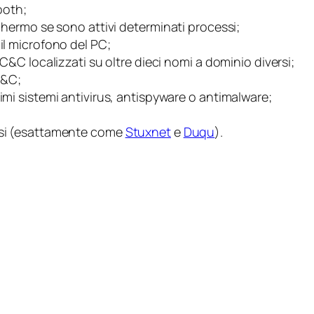
tooth;
schermo se sono attivi determinati processi;
il microfono del PC;
 C&C localizzati su oltre dieci nomi a dominio diversi;
C&C;
imi sistemi antivirus, antispyware o antimalware;
ersi (esattamente come
Stuxnet
e
Duqu
).