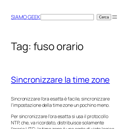
Vai
al
SIAMO GEEK
Cerca
Cerca
contenuto
Tag:
fuso orario
Sincronizzare la time zone
Sincronizzare l’ora esatta è facile, sincronizzare
l’impostazione della time zone un pochino meno.
Per sincronizzare l’ora esatta si usa il protocollo
NTP, che, va ricordato, distribuisce solamente
l’orario UTC; la time zone è una sorta di
vista logica