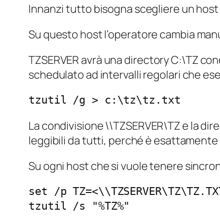
Innanzi tutto bisogna scegliere un host
Su questo host l’operatore cambia manu
TZSERVER avrà una directory C:\TZ condivi
schedulato ad intervalli regolari che 
tzutil /g > c:\tz\tz.txt
La condivisione \\TZSERVER\TZ e la dir
leggibili da tutti, perché è esattamente 
Su ogni host che si vuole tenere sincro
set /p TZ=<\\TZSERVER\TZ\TZ.TXT
tzutil /s "%TZ%"