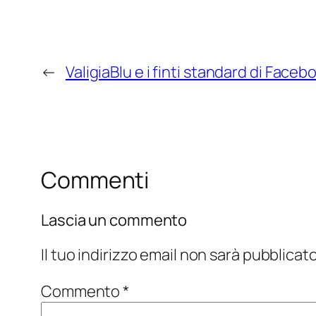
←
ValigiaBlu e i finti standard di Faceb
Commenti
Lascia un commento
Il tuo indirizzo email non sarà pubblicato
Commento
*