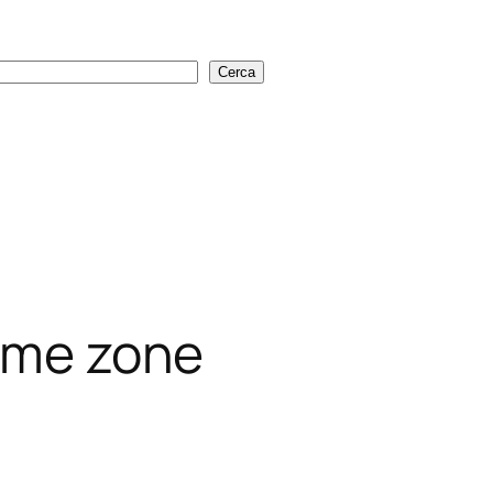
Cerca
Cerca
time zone