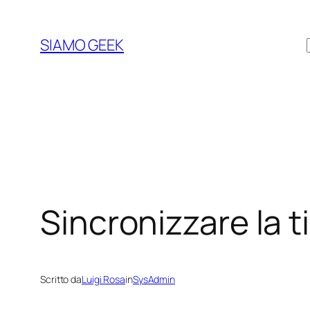
Vai
al
SIAMO GEEK
contenuto
Sincronizzare la 
Scritto da
Luigi Rosa
in
SysAdmin