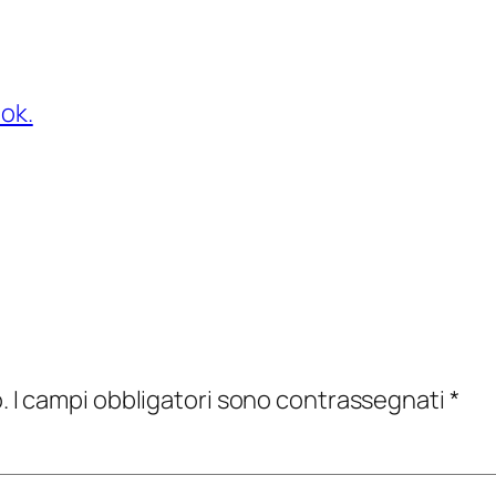
ook.
.
I campi obbligatori sono contrassegnati
*