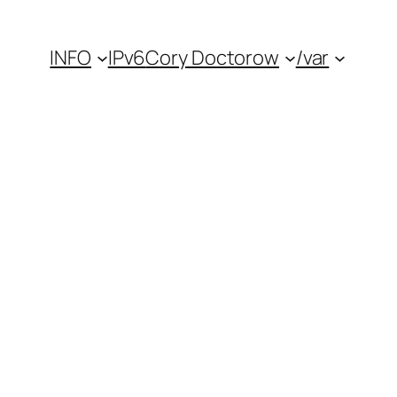
INFO
IPv6
Cory Doctorow
/var