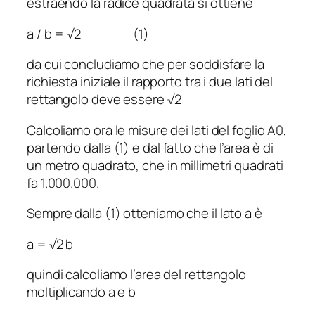
estraendo la radice quadrata si ottiene
a
/
b
= √2 (
1
)
da cui concludiamo che per soddisfare la
richiesta iniziale il rapporto tra i due lati del
rettangolo deve essere √2
Calcoliamo ora le misure dei lati del foglio A0,
partendo dalla (
1
) e dal fatto che l’area è di
un metro quadrato, che in millimetri quadrati
fa 1.000.000.
Sempre dalla (
1
) otteniamo che il lato
a
è
a
= √2
b
quindi calcoliamo l’area del rettangolo
moltiplicando
a
e
b