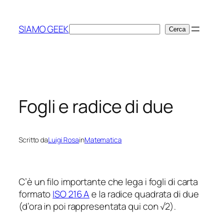
Vai
al
SIAMO GEEK
Cerca
Cerca
contenuto
Fogli e radice di due
Scritto da
Luigi Rosa
in
Matematica
C’è un filo importante che lega i fogli di carta
formato
ISO 216 A
e la radice quadrata di due
(d’ora in poi rappresentata qui con √2).