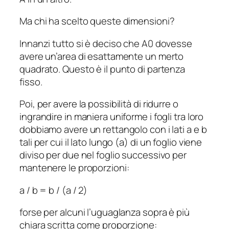
Ma chi ha scelto queste dimensioni?
Innanzi tutto si è deciso che A0 dovesse
avere un’area di esattamente un merto
quadrato. Questo è il punto di partenza
fisso.
Poi, per avere la possibilità di ridurre o
ingrandire in maniera uniforme i fogli tra loro
dobbiamo avere un rettangolo con i lati
a
e
b
tali per cui il lato lungo (
a
) di un foglio viene
diviso per due nel foglio successivo per
mantenere le proporzioni:
a
/
b
=
b
/ (
a
/ 2)
forse per alcuni l’uguaglanza sopra è più
chiara scritta come proporzione: