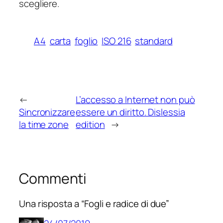
scegliere.
A4
carta
foglio
ISO 216
standard
←
L’accesso a Internet non può
Sincronizzare
essere un diritto. Dislessia
la time zone
edition
→
Commenti
Una risposta a “Fogli e radice di due”