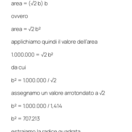
area = (√2
b
) b
ovvero
area = √2
b
²
applichiamo quindi il valore dell’area
1.000.000 = √2
b
²
da cui
b
² = 1.000.000 / √2
assegnamo un valore arrotondato a √2
b
² = 1.000.000 / 1,414
b
² = 707.213
estraiamo la radice quadrata