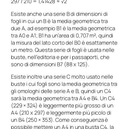
297 / 210 = 1,41428 ≈ √2
Esiste anche una serie B di dimensioni di
fogli in cui un B è la media geometrica tra
due A, ad esempio B1 è la media geometrica
tra A0 e A1; B1 ha un’area di 0,707 m², quindi
la misura del lato corto del B0 è esattamente
un metro. Questa serie di fogli è usata nelle
buste, nell’editoria e per i passaporti, che
sono di dimensioni B7 (88 x 125).
Esiste inoltre una serie C molto usato nelle
buste i cui fogli sono la media geometrica tra
gli omologhi delle serie A e B, quindi un C4
sarà la media geometrica tra A4 e B4. Un C4
(229 × 324) è leggermente più grosso di un
A4 (210 x 297) e leggermente più picolo di
un B4 (250 × 353). Come conseguenza è
possibile mettere un A4 in una busta C4, la