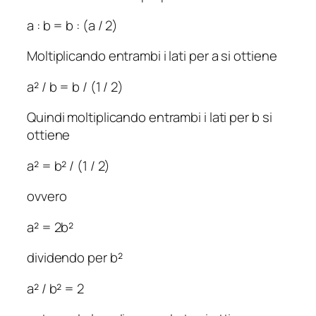
a
:
b
=
b
: (
a
/ 2)
Moltiplicando entrambi i lati per
a
si ottiene
a
² /
b
=
b
/ (
1
/ 2)
Quindi moltiplicando entrambi i lati per
b
si
ottiene
a
² =
b
² / (
1
/ 2)
ovvero
a
² = 2
b
²
dividendo per
b
²
a
² /
b
² = 2