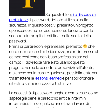
Su questo blog
si è discusso a
profusione
di password, del loro utilizzo e della
sicurezza. In questo post, vi presento un progetto
opensource che ho recentemente lanciato con lo
scopo di aiutare gli utenti finali nella scelta della
password.
Prima di partire con le premesse, premetto
che
non sono un esperto di sicurezza, ma mi interesso al
campo così come ogni buon professionista nel
campo IT dovrebbe fare e sto usando questo
progetto non solo per offrire un servizio all’utente,
ma anche per
imparare qualcosa
, possibilmente per
trasmettere le
lessons learned
e per approfondire il
dibattito sulla sicurezza, a tutti i livelli.
La necessità di password lunghe e complesse, come
sapete già bene, è parecchio antica in termini
informatici: fino a qualche anno fa andavano di