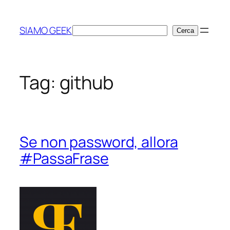
Vai
al
SIAMO GEEK
Cerca
Cerca
contenuto
Tag:
github
Se non password, allora
#PassaFrase