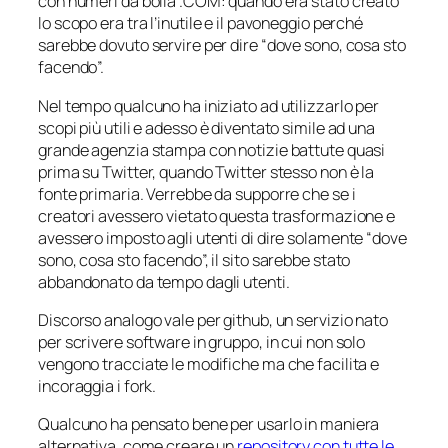
con numeri da bolla .COM: quando era stato creato
lo scopo era tra l’inutile e il pavoneggio perché
sarebbe dovuto servire per dire “dove sono, cosa sto
facendo”.
Nel tempo qualcuno ha iniziato ad utilizzarlo per
scopi più utili e adesso è diventato simile ad una
grande agenzia stampa con notizie battute quasi
prima su Twitter, quando Twitter stesso non è la
fonte primaria. Verrebbe da supporre che se i
creatori avessero vietato questa trasformazione e
avessero imposto agli utenti di dire solamente “dove
sono, cosa sto facendo”, il sito sarebbe stato
abbandonato da tempo dagli utenti.
Discorso analogo vale per github, un servizio nato
per scrivere software in gruppo, in cui non solo
vengono tracciate le modifiche ma che facilita e
incoraggia i
fork
.
Qualcuno ha pensato bene per usarlo in maniera
alternativa, come creare un
repository con tutte le