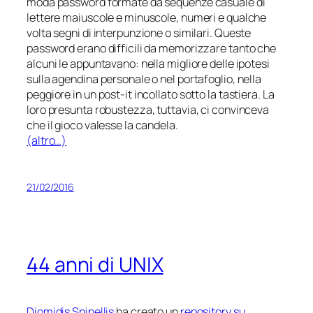
moda password formate da sequenze casuale di
lettere maiuscole e minuscole, numeri e qualche
volta segni di interpunzione o similari. Queste
password erano difficili da memorizzare tanto che
alcuni le appuntavano: nella migliore delle ipotesi
sulla agendina personale o nel portafoglio, nella
peggiore in un post-it incollato sotto la tastiera. La
loro presunta robustezza, tuttavia, ci convinceva
che il gioco valesse la candela.
(altro…)
21/02/2016
44 anni di UNIX
Diomidis Spinellis
ha creato un
repository su