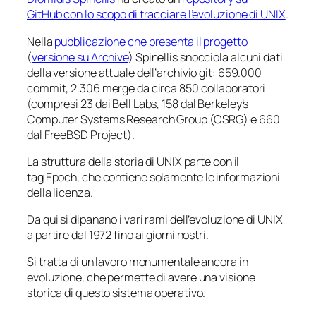
GitHub con lo scopo di tracciare l’evoluzione di UNIX
.
Nella
pubblicazione che presenta il progetto
(
versione su Archive
) Spinellis snocciola alcuni dati
della versione attuale dell’archivio git: 659.000
commit, 2.306 merge da circa 850 collaboratori
(compresi 23 dai Bell Labs, 158 dal Berkeley’s
Computer Systems Research Group (CSRG) e 660
dal FreeBSD Project).
La struttura della storia di UNIX parte con il
tag
Epoch
, che contiene solamente le informazioni
della licenza.
Da qui si dipanano i vari rami dell’evoluzione di UNIX
a partire dal 1972 fino ai giorni nostri.
Si tratta di un lavoro monumentale ancora in
evoluzione, che permette di avere una visione
storica di questo sistema operativo.