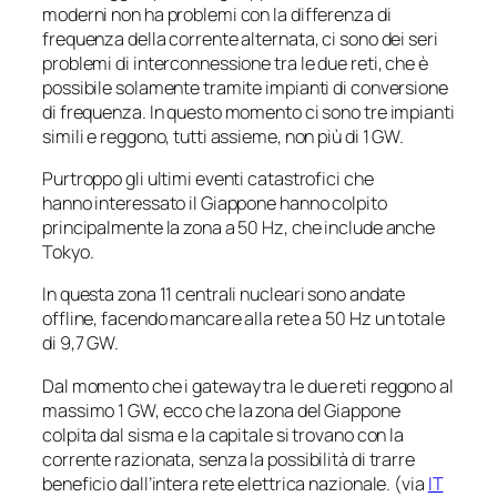
moderni non ha problemi con la differenza di
frequenza della corrente alternata, ci sono dei seri
problemi di interconnessione tra le due reti, che è
possibile solamente tramite impianti di conversione
di frequenza. In questo momento ci sono tre impianti
simili e reggono, tutti assieme, non più di 1 GW.
Purtroppo gli ultimi eventi catastrofici che
hanno interessato il Giappone hanno colpito
principalmente la zona a 50 Hz, che include anche
Tokyo.
In questa zona 11 centrali nucleari sono andate
offline, facendo mancare alla rete a 50 Hz un totale
di 9,7 GW.
Dal momento che i
gateway
tra le due reti reggono al
massimo 1 GW, ecco che la zona del Giappone
colpita dal sisma e la capitale si trovano con la
corrente razionata, senza la possibilità di trarre
beneficio dall’intera rete elettrica nazionale. (via
IT