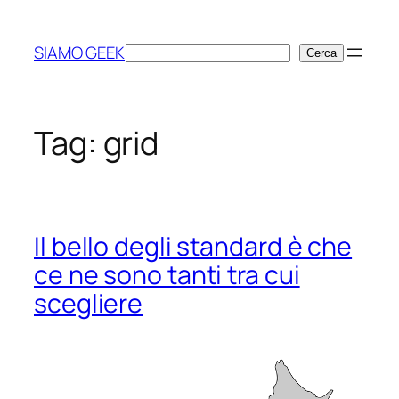
Vai
al
SIAMO GEEK
Cerca
Cerca
contenuto
Tag:
grid
Il bello degli standard è che
ce ne sono tanti tra cui
scegliere