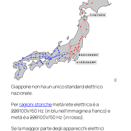
Il
Giappone non ha un unico standard elettrico
nazionale.
Per
ragioni storiche
metà rete elettrica è a
220
100V/60 Hz (in blu nell’immagine a fianco) e
metà è a
220
100V/50 Hz (in rosso).
Se la maggior parte degli apparecchi elettrici