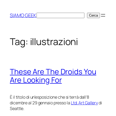
Vai
al
SIAMO GEEK
Cerca
Cerca
contenuto
Tag:
illustrazioni
These Are The Droids You
Are Looking For
È il titolo di un’esposizione che si terrà dall’8
dicembre al 29 gennaio presso la
Ltd. Art Gallery
di
Seattle.