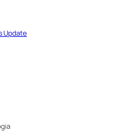
ws Update
ogia