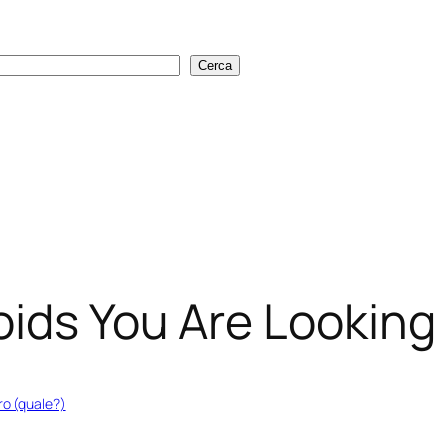
Cerca
Cerca
ids You Are Looking 
ro (quale?)