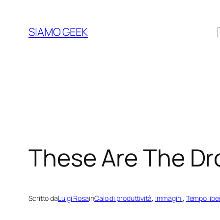
Vai
al
SIAMO GEEK
contenuto
These Are The Dro
Scritto da
Luigi Rosa
in
Calo di produttività
, 
Immagini
, 
Tempo libe