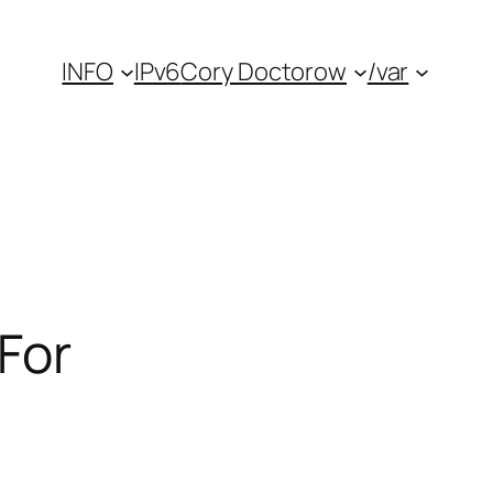
INFO
IPv6
Cory Doctorow
/var
For