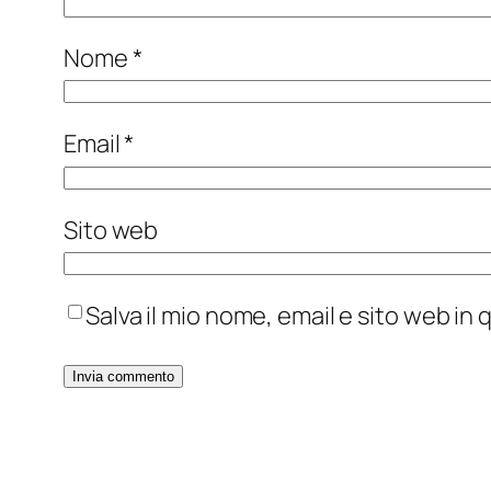
Nome
*
Email
*
Sito web
Salva il mio nome, email e sito web i