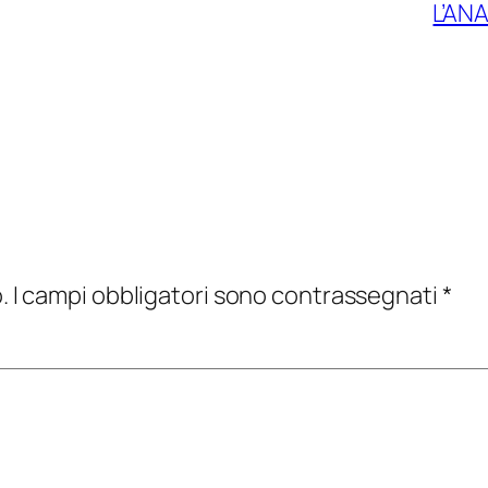
L’ANA
.
I campi obbligatori sono contrassegnati
*